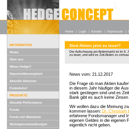
Alle off
Lexikon
Wieso He
Home
|
Login
|
Kontakt
|
Impressum
|
INFORMATION
Sind Aktien jetzt zu teuer?
Der Aufschwung am Aktienmarkt ist im 9. Ja
Home
zu teuer, und wird es Zeit Aktien zu verka
Über uns
Wieso Hedge?
Depotstellenvergleich
News vom: 21.12.2017
Aktuelle Aktionen
Die Frage ob man Aktien kaufen
in diesem Jahr häufiger die Aus
Finderlohn!
stark gestiegen sind und es Zeit
PRODUKTE
Bank gibt es auch keine Zinsen
Aktuelle Performance
Wir wollen dazu die Meinung z
Fonds
kommen lassen:
Dr. Christoph
erfahrene Fondsmanager und Inv
Fonds mit Warteliste
eigenen Geldes in die eigenen 
Vermögensverwaltungen
eigentlich nicht geben.