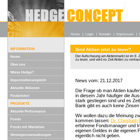
Alle off
Lexikon
Wieso He
Home
|
Login
|
Kontakt
|
Impressum
|
INFORMATION
Sind Aktien jetzt zu teuer?
Der Aufschwung am Aktienmarkt ist im 9. Ja
Home
zu teuer, und wird es Zeit Aktien zu verka
Über uns
Wieso Hedge?
Depotstellenvergleich
News vom: 21.12.2017
Aktuelle Aktionen
Die Frage ob man Aktien kaufen
in diesem Jahr häufiger die Aus
Finderlohn!
stark gestiegen sind und es Zeit
PRODUKTE
Bank gibt es auch keine Zinsen
Aktuelle Performance
Wir wollen dazu die Meinung z
Fonds
kommen lassen:
Dr. Christoph
erfahrene Fondsmanager und Inv
Fonds mit Warteliste
eigenen Geldes in die eigenen 
Vermögensverwaltungen
eigentlich nicht geben.