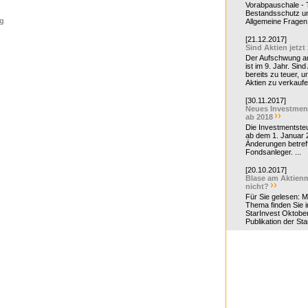
Vorabpauschale - Te
Bestandsschutz un
g
Allgemeine Fragen 
[21.12.2017]
Sind Aktien jetzt
Der Aufschwung a
ist im 9. Jahr. Sind
bereits zu teuer, u
Aktien zu verkaufe
[30.11.2017]
Neues Investmen
ab 2018
Die Investmentsteu
ab dem 1. Januar 
Änderungen betreff
Fondsanleger. ...
[20.10.2017]
Blase am Aktienm
nicht?
Für Sie gelesen: 
Thema finden Sie i
StarInvest Oktobe
Publikation der Sta