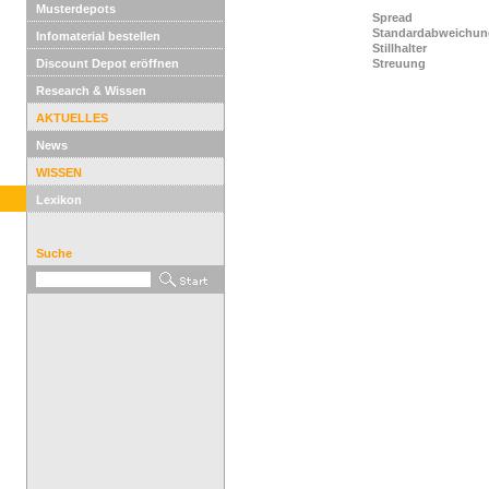
Musterdepots
Spread
Standardabweichun
Infomaterial bestellen
Stillhalter
Discount Depot eröffnen
Streuung
Research & Wissen
AKTUELLES
News
WISSEN
Lexikon
Suche