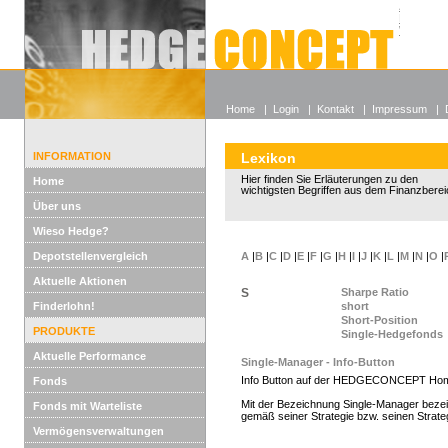
Alle off
Lexikon
Wieso He
Home
|
Login
|
Kontakt
|
Impressum
|
INFORMATION
Lexikon
Hier finden Sie Erläuterungen zu den
Home
wichtigsten Begriffen aus dem Finanzberei
Über uns
Wieso Hedge?
Depotstellenvergleich
A
|
B
|
C
|
D
|
E
|
F
|
G
|
H
|
I
|
J
|
K
|
L
|
M
|
N
|
O
|
Aktuelle Aktionen
S
Sharpe Ratio
Finderlohn!
short
Short-Position
PRODUKTE
Single-Hedgefonds
Aktuelle Performance
Single-Manager - Info-Button
Info Button auf der HEDGECONCEPT Ho
Fonds
Mit der Bezeichnung Single-Manager bezei
Fonds mit Warteliste
gemäß seiner Strategie bzw. seinen Strate
Vermögensverwaltungen