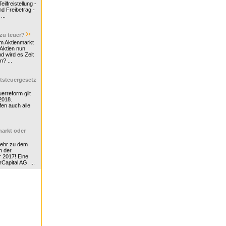
ilfreistellung -
d Freibetrag -
...
 zu teuer?
m Aktienmarkt
 Aktien nun
nd wird es Zeit
n? ...
tsteuergesetz
erreform gilt
2018.
en auch alle
arkt oder
Mehr zu dem
n der
r 2017! Eine
rCapital AG. ...