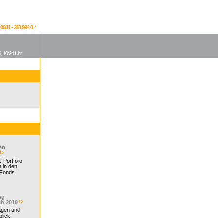
931 - 250 994 0 *
, 10:24 Uhr
en
 Portfolio
 in den
 Fonds
ng
ab 2019
ragen und
lick: