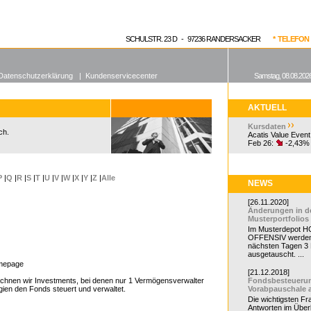
enen Fonds
Aktuelle Kurse
dgefonds?
SCHULSTR. 23 D - 97236 RANDERSACKER
* TELEFON 0
Datenschutzerklärung
|
Kundenservicecenter
Samstag, 08.08.2026
AKTUELL
Kursdaten
ch.
Acatis Value Event
Feb 26:
-2,43%
P
|
Q
|
R
|
S
|
T
|
U
|
V
|
W
|
X
|
Y
|
Z
|
Alle
NEWS
[26.11.2020]
Änderungen in d
Musterportfolios
Im Musterdepot HC
OFFENSIV werden
nächsten Tagen 3
ausgetauscht. ...
mepage
[21.12.2018]
chnen wir Investments, bei denen nur 1 Vermögensverwalter
Fondsbesteueru
gien den Fonds steuert und verwaltet.
Vorabpauschale 
Die wichtigsten F
Antworten im Überb