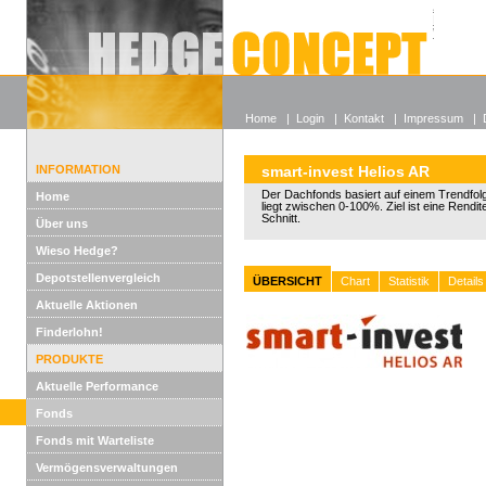
Alle off
Lexikon
Wieso He
Home
|
Login
|
Kontakt
|
Impressum
|
INFORMATION
smart-invest Helios AR
Der Dachfonds basiert auf einem Trendfol
Home
liegt zwischen 0-100%. Ziel ist eine Rendi
Schnitt.
Über uns
Wieso Hedge?
Depotstellenvergleich
ÜBERSICHT
Chart
Statistik
Details
Aktuelle Aktionen
Finderlohn!
PRODUKTE
Aktuelle Performance
Fonds
Fonds mit Warteliste
Vermögensverwaltungen