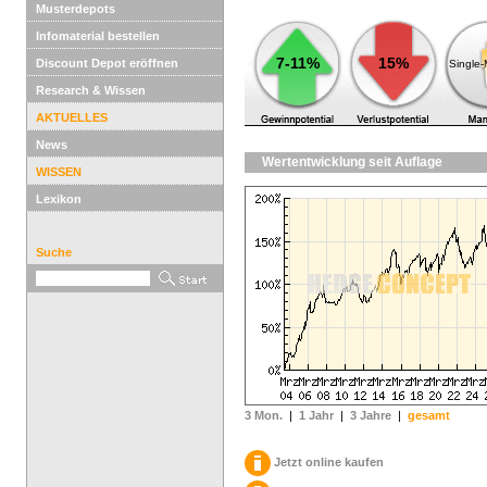
Musterdepots
Infomaterial bestellen
7-11%
15%
Discount Depot eröffnen
Single
Research & Wissen
AKTUELLES
News
Wertentwicklung seit Auflage
WISSEN
Lexikon
Suche
3 Mon.
|
1 Jahr
|
3 Jahre
|
gesamt
Jetzt online kaufen