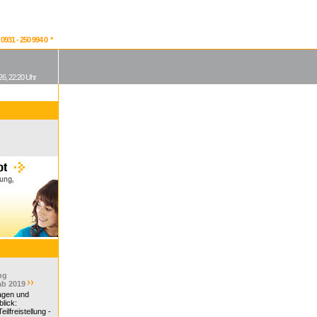
931 - 250 994 0 *
26, 22:20 Uhr
ng
ab 2019
ragen und
lick:
ilfreistellung -