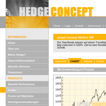
Alle off
Lexikon
Wieso He
Home
|
Login
|
Kontakt
|
Impressum
|
INFORMATION
smart-invest Helios AR
Der Dachfonds basiert auf einem Trendfol
Home
liegt zwischen 0-100%. Ziel ist eine Rendi
Schnitt.
Über uns
Wieso Hedge?
Depotstellenvergleich
Übersicht
CHART
Statistik
Details
Aktuelle Aktionen
Wertentwicklung in Prozent
Finderlohn!
PRODUKTE
Aktuelle Performance
Fonds
Fonds mit Warteliste
Vermögensverwaltungen