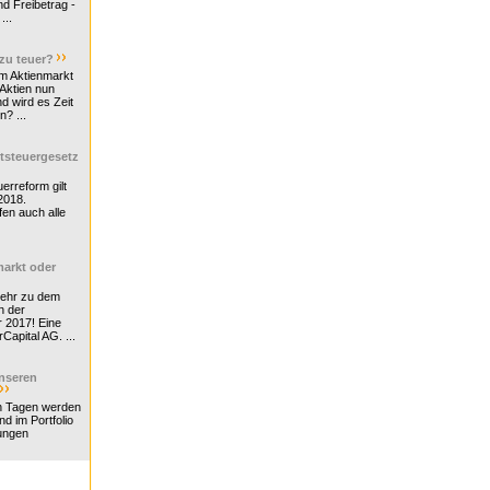
d Freibetrag -
...
 zu teuer?
m Aktienmarkt
 Aktien nun
nd wird es Zeit
n? ...
tsteuergesetz
erreform gilt
2018.
en auch alle
arkt oder
Mehr zu dem
n der
r 2017! Eine
rCapital AG. ...
nseren
n Tagen werden
nd im Portfolio
ungen