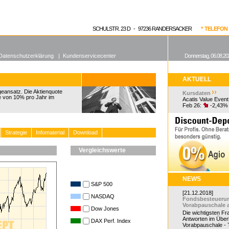
enen Fonds
Aktuelle Kurse
dgefonds?
SCHULSTR. 23 D - 97236 RANDERSACKER
* TELEFON 0
Datenschutzerklärung
|
Kundenservicecenter
Donnerstag, 06.08.20
AKTUELL
geansatz. Die Aktienquote
Kursdaten
te von 10% pro Jahr im
Acatis Value Event
Feb 26:
-2,43%
Strategie
Infomaterial
Download
Vergleichswerte
NEWS
S&P 500
[21.12.2018]
NASDAQ
Fondsbesteueru
Vorabpauschale 
Dow Jones
Die wichtigsten F
Antworten im Überb
DAX Perf. Index
Vorabpauschale - Te