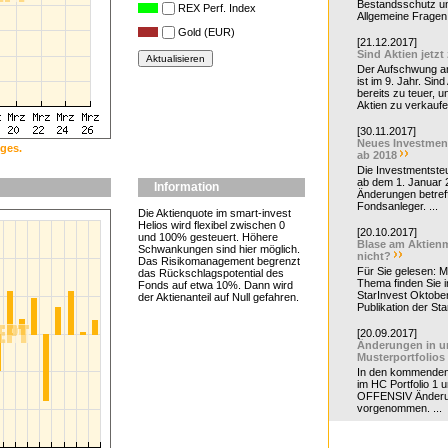
Bestandsschutz un
REX Perf. Index
Allgemeine Fragen 
Gold (EUR)
[21.12.2017]
Sind Aktien jetzt
Der Aufschwung a
ist im 9. Jahr. Sind
bereits zu teuer, u
Aktien zu verkaufe
[30.11.2017]
Neues Investmen
ges.
ab 2018
Die Investmentsteu
ab dem 1. Januar 
Information
Änderungen betreff
Fondsanleger. ...
Die Aktienquote im smart-invest
Helios wird flexibel zwischen 0
[20.10.2017]
und 100% gesteuert. Höhere
Blase am Aktienm
Schwankungen sind hier möglich.
nicht?
Das Risikomanagement begrenzt
Für Sie gelesen: 
das Rückschlagspotential des
Thema finden Sie i
Fonds auf etwa 10%. Dann wird
StarInvest Oktobe
der Aktienanteil auf Null gefahren.
Publikation der Sta
[20.09.2017]
Änderungen in u
Musterportfolios
In den kommende
im HC Portfolio 1 u
OFFENSIV Änder
vorgenommen. ...