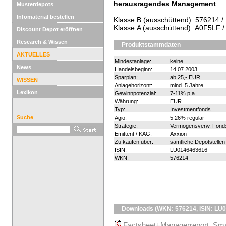
herausragendes Management
.
Musterdepots
Infomaterial bestellen
Klasse B (ausschüttend): 576214 
Klasse A (ausschüttend): A0F5LF
Discount Depot eröffnen
Research & Wissen
Produktstammdaten
AKTUELLES
Mindestanlage:
keine
News
Handelsbeginn:
14.07.2003
Sparplan:
ab 25,- EUR
WISSEN
Anlagehorizont:
mind. 5 Jahre
Lexikon
Gewinnpotenzial:
7-11% p.a.
Währung:
EUR
Typ:
Investmentfonds
Suche
Agio:
5,26% regulär
Strategie:
Vermögensverw. Fond
Emittent / KAG:
Axxion
Zu kaufen über:
sämtliche Depotstellen
ISIN:
LU0146463616
WKN:
576214
Downloads (WKN: 576214, ISIN: LU
Factsheet+Managerreport_Sma