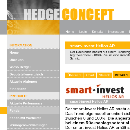
Alle off
Lexikon
Wieso He
Home
|
Login
|
Kontakt
|
Impressum
|
INFORMATION
smart-invest Helios AR
Der Dachfonds basiert auf einem Trendfol
Home
liegt zwischen 0-100%. Ziel ist eine Rendi
Schnitt.
Über uns
Wieso Hedge?
Depotstellenvergleich
Übersicht
Chart
Statistik
DETAILS
Aktuelle Aktionen
Finderlohn!
PRODUKTE
smart-invest Helios AR
Aktuelle Performance
Der smart-invest Helios AR strebt a
Fonds
Das Trendfolgemodell orientiert si
zwischen 0 und 100%.
Die angestr
Fonds mit Warteliste
bei einem Rückschlagspotential
Vermögensverwaltungen
Der smart-invest Helios AR erhält
s