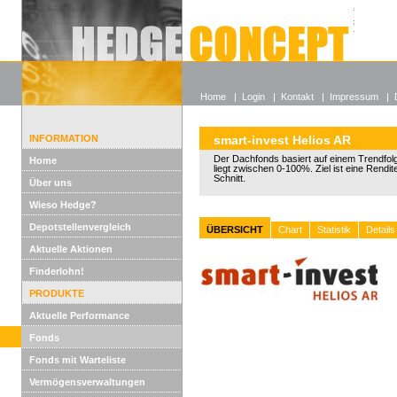
Alle off
Lexikon
Wieso He
Home
|
Login
|
Kontakt
|
Impressum
|
INFORMATION
smart-invest Helios AR
Der Dachfonds basiert auf einem Trendfol
Home
liegt zwischen 0-100%. Ziel ist eine Rendi
Schnitt.
Über uns
Wieso Hedge?
Depotstellenvergleich
ÜBERSICHT
Chart
Statistik
Details
Aktuelle Aktionen
Finderlohn!
PRODUKTE
Aktuelle Performance
Fonds
Fonds mit Warteliste
Vermögensverwaltungen