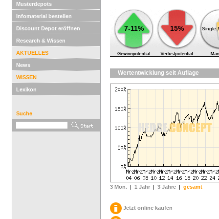
Musterdepots
Infomaterial bestellen
7-11%
15%
Discount Depot eröffnen
Single
Research & Wissen
AKTUELLES
News
Wertentwicklung seit Auflage
WISSEN
Lexikon
Suche
3 Mon.
|
1 Jahr
|
3 Jahre
|
gesamt
Jetzt online kaufen