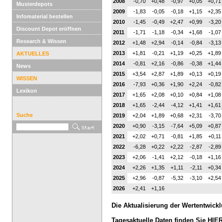
2008
-0,70
+0,48
-0,97
+0,05
+0,71
Musterdepots
2009
-1,83
-0,05
-0,18
+1,15
+2,35
Infomaterial bestellen
2010
-1,45
-0,49
+2,47
+0,99
-3,20
Discount Depot eröffnen
2011
-1,71
-1,18
-0,34
+1,68
-1,07
Research & Wissen
2012
+1,48
+2,94
-0,14
-0,84
-3,13
2013
+1,81
-0,21
+1,19
+0,25
+1,89
AKTUELLES
2014
-0,81
+2,16
-0,86
-0,38
+1,44
News
2015
+3,54
+2,87
+1,89
+0,13
+0,19
WISSEN
2016
-7,93
+0,36
+1,90
+2,24
-0,82
Lexikon
2017
+1,65
+2,08
+0,10
+0,84
+1,08
2018
+1,65
-2,44
-4,12
+1,41
+1,61
Suche
2019
+2,04
+1,89
+0,68
+2,31
-3,70
2020
+0,90
-3,15
-7,64
+5,09
+0,87
2021
+2,02
+0,71
-0,81
+1,85
+0,11
2022
-6,28
+0,22
+2,22
-2,87
-2,89
2023
+2,06
-1,41
+2,12
-0,18
+1,16
2024
+2,26
+1,35
+1,11
-2,11
+0,34
2025
+2,96
-0,87
-5,32
-3,10
+2,54
2026
+2,41
+1,16
Die Aktualisierung der Wertentwickl
Tagesaktuelle Daten finden Sie HIER