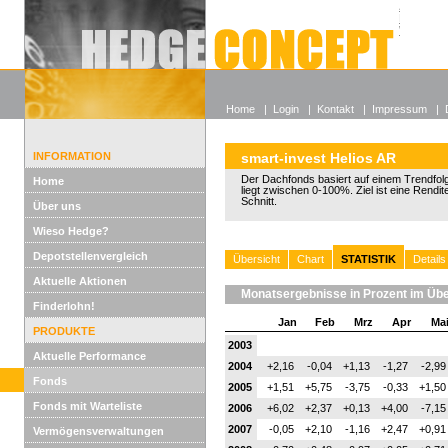
Alle off
Lexikon
Wieso He
Home
|
Login
|
Kontakt
|
Impressum
|
INFORMATION
smart-invest Helios AR
Der Dachfonds basiert auf einem Trendfol
Home
liegt zwischen 0-100%. Ziel ist eine Rendi
Schnitt.
Über uns
Wieso Hedge?
Depotstellenvergleich
Übersicht
Chart
STATISTIK
Details
Aktuelle Aktionen
Monatsergebnisse in Prozent im Übe
Finderlohn!
Jan
Feb
Mrz
Apr
Ma
PRODUKTE
2003
Aktuelle Performance
2004
+2,16
-0,04
+1,13
-1,27
-2,99
Fonds
2005
+1,51
+5,75
-3,75
-0,33
+1,50
Fonds mit Warteliste
2006
+6,02
+2,37
+0,13
+4,00
-7,15
2007
-0,05
+2,10
-1,16
+2,47
+0,91
Vermögensverwaltungen