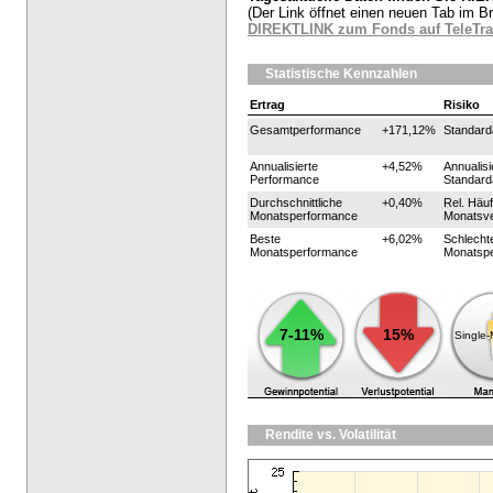
(Der Link öffnet einen neuen Tab im B
DIREKTLINK zum Fonds auf TeleTr
Statistische Kennzahlen
Ertrag
Risiko
Gesamtperformance
+171,12%
Standar
Annualisierte
+4,52%
Annualisi
Performance
Standar
Durchschnittliche
+0,40%
Rel. Häuf
Monatsperformance
Monatsve
Beste
+6,02%
Schlecht
Monatsperformance
Monatsp
7-11%
15%
Single
Rendite vs. Volatilität