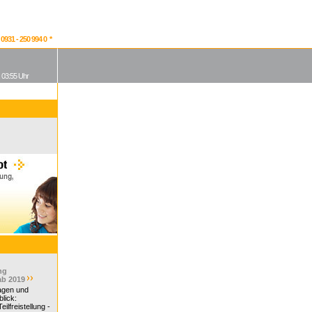
931 - 250 994 0 *
, 03:55 Uhr
ng
ab 2019
ragen und
lick:
ilfreistellung -