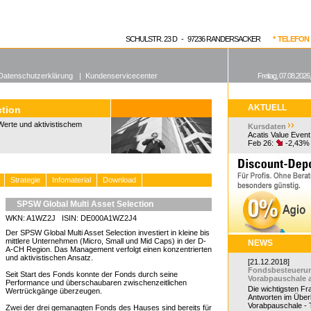
enen Fonds
Aktuelle Kurse
dgefonds?
SCHULSTR. 23 D - 97236 RANDERSACKER
* TELEFON 0
Datenschutzerklärung
|
Kundenservicecenter
Freitag, 07.08.2026
AKTUELL
ction
Werte und aktivistischem
Kursdaten
Acatis Value Event
Feb 26:
-2,43%
Strategie
Infomaterial
Download
SPSW Global Multi Asset Selection
WKN: A1WZ2J ISIN: DE000A1WZ2J4
Der SPSW Global Multi Asset Selection investiert in kleine bis
mittlere Unternehmen (Micro, Small und Mid Caps) in der D-
NEWS
A-CH Region. Das Management verfolgt einen konzentrierten
und aktivistischen Ansatz.
[21.12.2018]
Fondsbesteueru
Seit Start des Fonds konnte der Fonds durch seine
Vorabpauschale 
Performance und überschaubaren zwischenzeitlichen
Die wichtigsten F
Wertrückgänge überzeugen.
Antworten im Überb
Vorabpauschale - Te
Zwei der drei gemanagten Fonds des Hauses sind bereits für