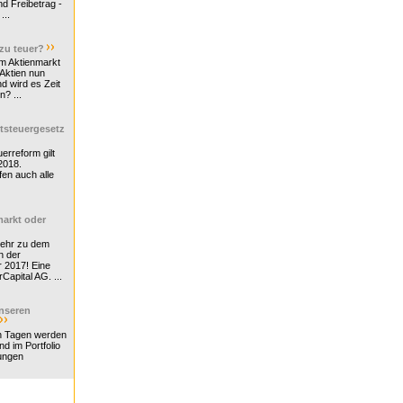
d Freibetrag -
...
 zu teuer?
m Aktienmarkt
 Aktien nun
nd wird es Zeit
n? ...
tsteuergesetz
erreform gilt
2018.
en auch alle
arkt oder
Mehr zu dem
n der
r 2017! Eine
rCapital AG. ...
nseren
n Tagen werden
nd im Portfolio
ungen