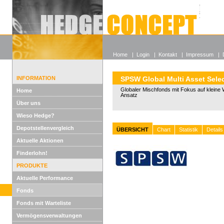
Alle off
Lexikon
Wieso He
Home
|
Login
|
Kontakt
|
Impressum
|
INFORMATION
SPSW Global Multi Asset Sele
Globaler Mischfonds mit Fokus auf kleine 
Home
Ansatz
Über uns
Wieso Hedge?
Depotstellenvergleich
ÜBERSICHT
Chart
Statistik
Details
Aktuelle Aktionen
Finderlohn!
PRODUKTE
Aktuelle Performance
Fonds
Fonds mit Warteliste
Vermögensverwaltungen