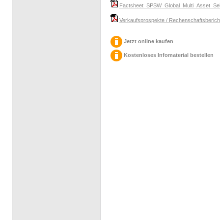
Factsheet_SPSW_Global_Multi_Asset_Sel
Verkaufsprospekte / Rechenschaftsbericht
Jetzt online kaufen
Kostenloses Infomaterial bestellen