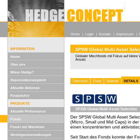
Alle off
Lexikon
Wieso He
Home
|
Login
|
Kontakt
|
Impressum
|
INFORMATION
SPSW Global Multi Asset Sele
Globaler Mischfonds mit Fokus auf kleine 
Home
Ansatz
Über uns
Wieso Hedge?
Depotstellenvergleich
Übersicht
Chart
Statistik
DETAILS
Aktuelle Aktionen
Finderlohn!
PRODUKTE
SPSW Global Multi Asset Selection
Aktuelle Performance
Der SPSW Global Multi Asset Selecti
Fonds
(Micro, Small und Mid Caps) in d
einen konzentrierten und aktivistis
Fonds mit Warteliste
Vermögensverwaltungen
Seit Start des Fonds konnte der F