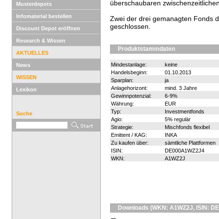
überschaubaren zwischenzeitliche
Musterdepots
Infomaterial bestellen
Zwei der drei gemanagten Fonds d
geschlossen.
Discount Depot eröffnen
Research & Wissen
Produktstammdaten
AKTUELLES
Mindestanlage:
keine
News
Handelsbeginn:
01.10.2013
WISSEN
Sparplan:
ja
Anlagehorizont:
mind. 3 Jahre
Lexikon
Gewinnpotenzial:
6-9%
Währung:
EUR
Typ:
Investmentfonds
Suche
Agio:
5% regulär
Strategie:
Mischfonds flexibel
Emittent / KAG:
INKA
Zu kaufen über:
sämtliche Plattformen
ISIN:
DE000A1WZ2J4
WKN:
A1WZ2J
Downloads (WKN: A1WZ2J, ISIN: D