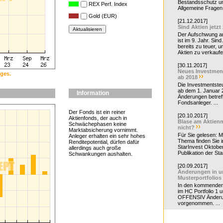
Bestandsschutz un
REX Perf. Index
Allgemeine Fragen 
Gold (EUR)
[21.12.2017]
Sind Aktien jetzt
Der Aufschwung a
ist im 9. Jahr. Sind
bereits zu teuer, u
Aktien zu verkaufe
[30.11.2017]
Neues Investmen
ges.
ab 2018
Die Investmentsteu
ab dem 1. Januar 
Information
Änderungen betreff
Fondsanleger. ...
Der Fonds ist ein reiner
[20.10.2017]
Aktienfonds, der auch in
Blase am Aktienm
Schwächephasen keine
nicht?
Marktabsicherung vornimmt.
Für Sie gelesen: 
Anleger erhalten ein sehr hohes
Thema finden Sie i
Renditepotential, dürfen dafür
StarInvest Oktobe
allerdings auch große
Publikation der Sta
Schwankungen aushalten.
[20.09.2017]
Änderungen in u
Musterportfolios
In den kommende
im HC Portfolio 1 u
OFFENSIV Änder
vorgenommen. ...