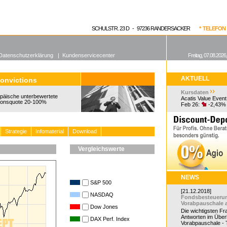
enen Fonds
Aktuelle Kurse
dgefonds?
SCHULSTR. 23 D - 97236 RANDERSACKER
* TELEFON 0
Datenschutzerklärung
|
Kundenservicecenter
Freitag, 07.08.2026
AKTUELL
onvictions
Kursdaten
ropäische unterbewertete
Acatis Value Event
tionsquote 20-100%
Feb 26:
-2,43%
Strategie
Infomaterial
Download
Vergleichswerte
NEWS
S&P 500
[21.12.2018]
NASDAQ
Fondsbesteueru
Vorabpauschale 
Dow Jones
Die wichtigsten F
Antworten im Überb
DAX Perf. Index
Vorabpauschale - Te