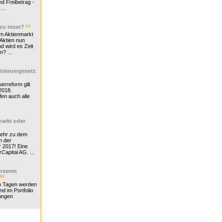
d Freibetrag -
...
 zu teuer?
m Aktienmarkt
 Aktien nun
nd wird es Zeit
n? ...
tsteuergesetz
erreform gilt
2018.
en auch alle
arkt oder
Mehr zu dem
n der
r 2017! Eine
rCapital AG. ...
nseren
n Tagen werden
nd im Portfolio
ungen