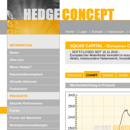
Alle off
Lexikon
Wieso He
Home
|
Login
|
Kontakt
|
Impressum
|
INFORMATION
SQUAD CAPITAL - European C
- SOFTCLOSED SEIT 16.11.2015 -
Home
Europäischer Aktienfonds investiert in eu
Aktien, insbesondere Nebenwerte; Investi
Über uns
Wieso Hedge?
Depotstellenvergleich
Übersicht
CHART
Statistik
Details
Aktuelle Aktionen
Wertentwicklung in Prozent
Finderlohn!
PRODUKTE
Aktuelle Performance
Fonds
Fonds mit Warteliste
Vermögensverwaltungen