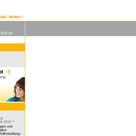
931 - 250 994 0 *
, 05:51 Uhr
ng
ab 2019
ragen und
lick:
ilfreistellung -