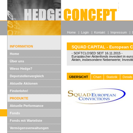
Alle off
Lexikon
Wieso He
Home
|
Login
|
Kontakt
|
Impressum
|
INFORMATION
SQUAD CAPITAL - European C
- SOFTCLOSED SEIT 16.11.2015 -
Home
Europäischer Aktienfonds investiert in eu
Aktien, insbesondere Nebenwerte; Investi
Über uns
Wieso Hedge?
Depotstellenvergleich
ÜBERSICHT
Chart
Statistik
Details
Aktuelle Aktionen
Finderlohn!
PRODUKTE
Aktuelle Performance
Fonds
Fonds mit Warteliste
Vermögensverwaltungen