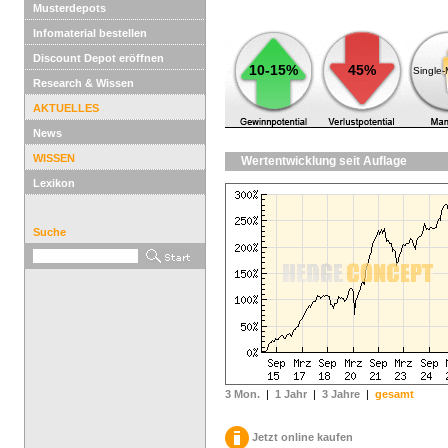
Musterdepots
Infomaterial bestellen
Discount Depot eröffnen
10-15%
45%
Single
Research & Wissen
AKTUELLES
News
WISSEN
Wertentwicklung seit Auflage
Lexikon
Suche
3 Mon.
|
1 Jahr
|
3 Jahre
|
gesamt
Jetzt online kaufen