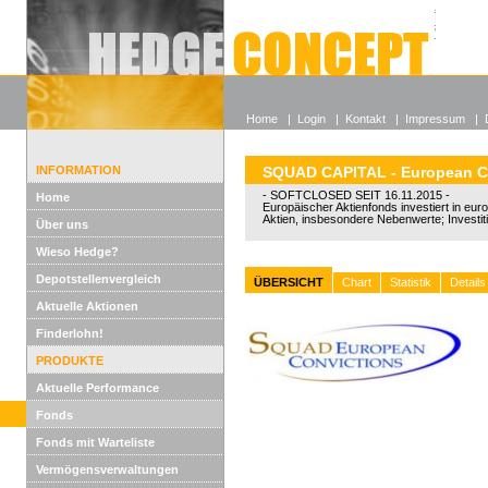
Alle off
Lexikon
Wieso He
Home
|
Login
|
Kontakt
|
Impressum
|
INFORMATION
SQUAD CAPITAL - European C
- SOFTCLOSED SEIT 16.11.2015 -
Home
Europäischer Aktienfonds investiert in eu
Aktien, insbesondere Nebenwerte; Investi
Über uns
Wieso Hedge?
Depotstellenvergleich
ÜBERSICHT
Chart
Statistik
Details
Aktuelle Aktionen
Finderlohn!
PRODUKTE
Aktuelle Performance
Fonds
Fonds mit Warteliste
Vermögensverwaltungen