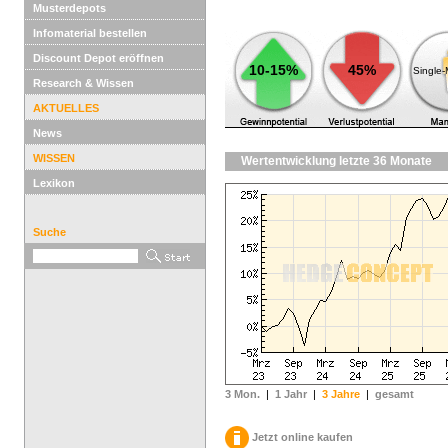
Musterdepots
Infomaterial bestellen
Discount Depot eröffnen
10-15%
45%
Single
Research & Wissen
AKTUELLES
News
WISSEN
Wertentwicklung letzte 36 Monate
Lexikon
Suche
3 Mon.
|
1 Jahr
|
3 Jahre
|
gesamt
Jetzt online kaufen