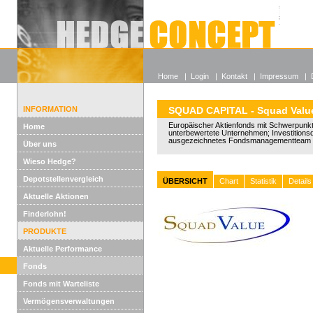
Alle off
Lexikon
Wieso He
Home
|
Login
|
Kontakt
|
Impressum
|
INFORMATION
SQUAD CAPITAL - Squad Valu
Europäischer Aktienfonds mit Schwerpunkt 
Home
unterbewertete Unternehmen; Investitions
ausgezeichnetes Fondsmanagementteam 
Über uns
Wieso Hedge?
Depotstellenvergleich
ÜBERSICHT
Chart
Statistik
Details
Aktuelle Aktionen
Finderlohn!
PRODUKTE
Aktuelle Performance
Fonds
Fonds mit Warteliste
Vermögensverwaltungen