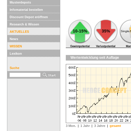
Musterdepots
Infomaterial bestellen
Discount Depot eröffnen
Research & Wissen
10-15%
35%
Single
AKTUELLES
News
WISSEN
Lexikon
Wertentwicklung seit Auflage
Suche
3 Mon.
|
1 Jahr
|
3 Jahre
|
gesamt