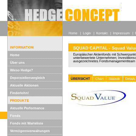
Alle off
Lexikon
Wieso He
Home
|
Login
|
Kontakt
|
Impressum
|
INFORMATION
SQUAD CAPITAL - Squad Valu
Europäischer Aktienfonds mit Schwerpunkt 
Home
unterbewertete Unternehmen; Investitions
ausgezeichnetes Fondsmanagementteam 
Über uns
Wieso Hedge?
Depotstellenvergleich
ÜBERSICHT
Chart
Statistik
Details
Aktuelle Aktionen
Finderlohn!
PRODUKTE
Aktuelle Performance
Fonds
Fonds mit Warteliste
Vermögensverwaltungen