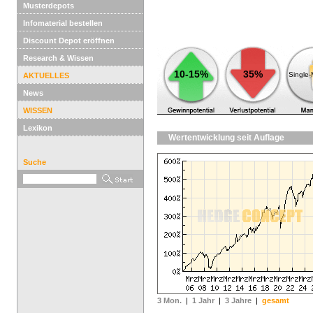
Musterdepots
Infomaterial bestellen
Discount Depot eröffnen
Research & Wissen
10-15%
35%
Single
AKTUELLES
News
WISSEN
Lexikon
Wertentwicklung seit Auflage
Suche
3 Mon.
|
1 Jahr
|
3 Jahre
|
gesamt