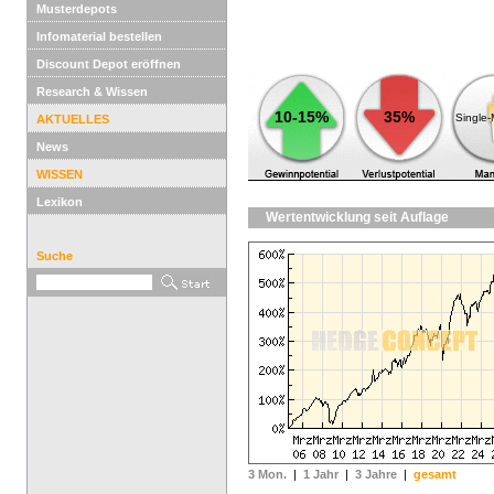
Musterdepots
Infomaterial bestellen
Discount Depot eröffnen
Research & Wissen
10-15%
35%
Single
AKTUELLES
News
WISSEN
Lexikon
Wertentwicklung seit Auflage
Suche
3 Mon.
|
1 Jahr
|
3 Jahre
|
gesamt