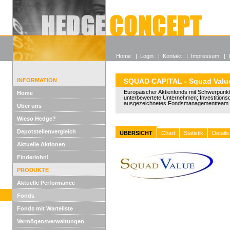
Alle off
Lexikon
Wieso He
Home
|
Login
|
Kontakt
|
Impressum
|
INFORMATION
SQUAD CAPITAL - Squad Valu
Europäischer Aktienfonds mit Schwerpunkt 
Home
unterbewertete Unternehmen; Investitions
ausgezeichnetes Fondsmanagementteam 
Über uns
Wieso Hedge?
Depotstellenvergleich
ÜBERSICHT
Chart
Statistik
Details
Aktuelle Aktionen
Finderlohn!
PRODUKTE
Aktuelle Performance
Fonds
Fonds mit Warteliste
Vermögensverwaltungen