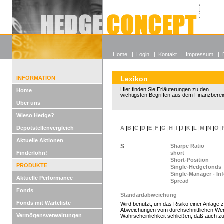
Alle off
Lexikon
Wieso He
Home
|
Login
|
Kontakt
|
Impressum
|
INFORMATION
Lexikon
Hier finden Sie Erläuterungen zu den
Home
wichtigsten Begriffen aus dem Finanzberei
Über uns
Wieso Hedge?
Depotstellenvergleich
A
|
B
|
C
|
D
|
E
|
F
|
G
|
H
|
I
|
J
|
K
|
L
|
M
|
N
|
O
|
Aktuelle Aktionen
S
Sharpe Ratio
Finderlohn!
short
Short-Position
PRODUKTE
Single-Hedgefonds
Single-Manager - In
Aktuelle Performance
Spread
Fonds
Standardabweichung
Fonds mit Warteliste
Wird benutzt, um das Risiko einer Anlage z
Abweichungen vom durchschnittlichen Wert
Vermögensverwaltungen
Wahrscheinlichkeit schließen, daß auch zu