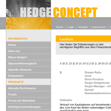
Alle off
Lexikon
Wieso He
Home
|
Login
|
Kontakt
|
Impressum
|
INFORMATION
Lexikon
Hier finden Sie Erläuterungen zu den
Home
wichtigsten Begriffen aus dem Finanzberei
Über uns
Wieso Hedge?
Depotstellenvergleich
A
|
B
|
C
|
D
|
E
|
F
|
G
|
H
|
I
|
J
|
K
|
L
|
M
|
N
|
O
|
Aktuelle Aktionen
S
Sharpe Ratio
Finderlohn!
short
Short-Position
PRODUKTE
Single-Hedgefonds
Single-Manager - In
Aktuelle Performance
Spread
Standardabweichun
Fonds
Stillhalter
Fonds mit Warteliste
Verkauf von Kaufoptionen auf bestehende 
Vermögensverwaltungen
des zum Kauf der Aktien notwendigen Geldbe
grundsätzlich sehr hoch.