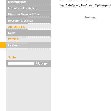
Musterdepots
(vgl. Call-Option, Put-Option, Optionsgesch
Infomaterial bestellen
Discount Depot eröffnen
Streuung
Research & Wissen
AKTUELLES
News
WISSEN
Lexikon
Suche