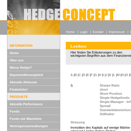
Alle off
Lexikon
Wieso He
Home
|
Login
|
Kontakt
|
Impressum
|
INFORMATION
Lexikon
Hier finden Sie Erläuterungen zu den
Home
wichtigsten Begriffen aus dem Finanzberei
Über uns
Wieso Hedge?
Depotstellenvergleich
A
|
B
|
C
|
D
|
E
|
F
|
G
|
H
|
I
|
J
|
K
|
L
|
M
|
N
|
O
|
Aktuelle Aktionen
S
Sharpe Ratio
Finderlohn!
short
Short-Position
PRODUKTE
Single-Hedgefonds
Single-Manager - In
Aktuelle Performance
Spread
Standardabweichun
Fonds
Stillhalter
Fonds mit Warteliste
Streuung
Vermögensverwaltungen
Investition des Kapitals auf wenige Märkt