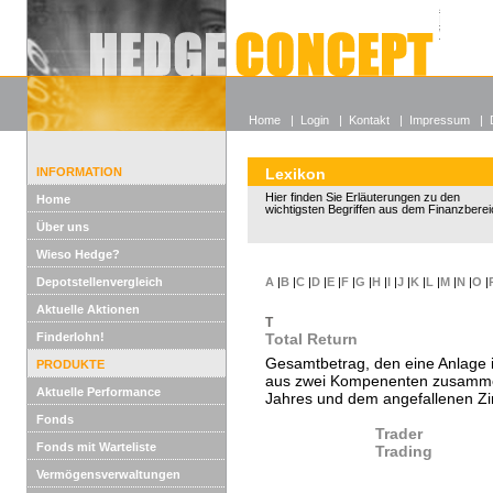
Alle off
Lexikon
Wieso He
Home
|
Login
|
Kontakt
|
Impressum
|
INFORMATION
Lexikon
Hier finden Sie Erläuterungen zu den
Home
wichtigsten Begriffen aus dem Finanzberei
Über uns
Wieso Hedge?
Depotstellenvergleich
A
|
B
|
C
|
D
|
E
|
F
|
G
|
H
|
I
|
J
|
K
|
L
|
M
|
N
|
O
|
Aktuelle Aktionen
T
Finderlohn!
Total Return
Gesamtbetrag, den eine Anlage in
PRODUKTE
aus zwei Kompenenten zusamme
Aktuelle Performance
Jahres und dem angefallenen Zi
Fonds
Trader
Fonds mit Warteliste
Trading
Vermögensverwaltungen