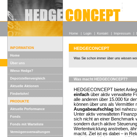
Alle off
Lexikon
Wieso He
Home
|
Login
|
Kontakt
|
Impressum
|
INFORMATION
HEDGECONCEPT
Home
Was Sie schon immer über uns wissen woll
Über uns
Wieso Hedge?
Depotstellenvergleich
Was macht HEDGECONCEPT?
Aktuelle Aktionen
HEDGECONCEPT bietet Anlegern
Finderlohn!
einfach
über aktiv verwaltete F
alle anderen über 15.000 für d
PRODUKTE
können über uns als Vermittler
Ausgabeaufschlag
bei nahezu
Aktuelle Performance
Unter aktiv verwalteten Finanzp
Fonds
sich nicht an einer Benchmark 
sondern durch aktive Steuerung
Fonds mit Warteliste
Wertentwicklung anstreben, ähn
Vermögensverwaltungen
macht. Ziel ist es dabei – in Re