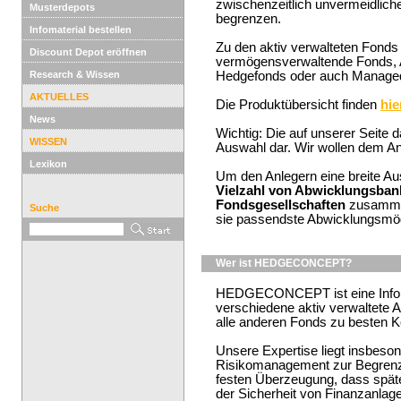
zwischenzeitlich unvermeidlich
Musterdepots
begrenzen.
Infomaterial bestellen
Zu den aktiv verwalteten Fonds
Discount Depot eröffnen
vermögensverwaltende Fonds, A
Research & Wissen
Hedgefonds oder auch Managed
AKTUELLES
Die Produktübersicht finden
hie
News
Wichtig: Die auf unserer Seite d
WISSEN
Auswahl dar. Wir wollen dem Anl
Lexikon
Um den Anlegern eine breite Aus
Vielzahl von Abwicklungsban
Fondsgesellschaften
zusammen
Suche
sie passendste Abwicklungsmögl
Wer ist HEDGECONCEPT?
HEDGECONCEPT ist eine Informa
verschiedene aktiv verwaltete 
alle anderen Fonds zu besten 
Unsere Expertise liegt insbesond
Risikomanagement zur Begrenzu
festen Überzeugung, dass spät
der Sicherheit von Finanzanlag