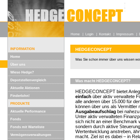
Alle off
Lexikon
Wieso He
Home
|
Login
|
Kontakt
|
Impressum
|
INFORMATION
HEDGECONCEPT
Home
Was Sie schon immer über uns wissen woll
Über uns
Wieso Hedge?
Depotstellenvergleich
Was macht HEDGECONCEPT?
Aktuelle Aktionen
HEDGECONCEPT bietet Anlegern
Finderlohn!
einfach
über aktiv verwaltete F
alle anderen über 15.000 für d
PRODUKTE
können über uns als Vermittler
Ausgabeaufschlag
bei nahezu
Aktuelle Performance
Unter aktiv verwalteten Finanzp
Fonds
sich nicht an einer Benchmark 
sondern durch aktive Steuerung
Fonds mit Warteliste
Wertentwicklung anstreben, ähn
Vermögensverwaltungen
macht. Ziel ist es dabei – in Re