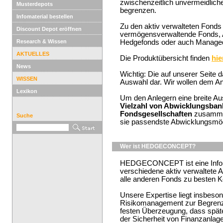
zwischenzeitlich unvermeidlich
Musterdepots
begrenzen.
Infomaterial bestellen
Zu den aktiv verwalteten Fonds
Discount Depot eröffnen
vermögensverwaltende Fonds, A
Research & Wissen
Hedgefonds oder auch Managed
AKTUELLES
Die Produktübersicht finden
hie
News
Wichtig: Die auf unserer Seite d
WISSEN
Auswahl dar. Wir wollen dem Anl
Lexikon
Um den Anlegern eine breite Aus
Vielzahl von Abwicklungsban
Fondsgesellschaften
zusammen
Suche
sie passendste Abwicklungsmögl
Wer ist HEDGECONCEPT?
HEDGECONCEPT ist eine Informa
verschiedene aktiv verwaltete 
alle anderen Fonds zu besten 
Unsere Expertise liegt insbesond
Risikomanagement zur Begrenzu
festen Überzeugung, dass spät
der Sicherheit von Finanzanlag