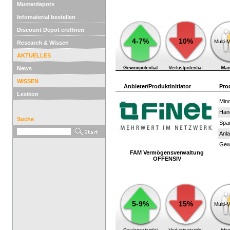
Musterdepots
Infomaterial bestellen
Discount Depot eröffnen
4-7%
10%
Multi-
Research & Wissen
AKTUELLES
News
WISSEN
Anbieter/Produktinitiator
Pro
Lexikon
Mind
Han
Suche
Spar
Anla
Gewi
FAM Vermögensverwaltung
OFFENSIV
5-9%
15%
Multi-