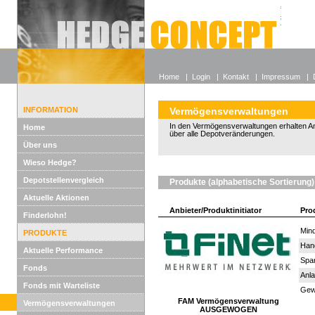
Alle off
Lexikon
Wieso He
Home
|
Login
|
Kontakt
|
Impressum
|
INFORMATION
Vermögensverwaltungen
In den Vermögensverwaltungen erhalten An
Home
über alle Depotveränderungen.
Über uns
Wieso Hedge?
Depotstellenvergleich
Produkte (alphabetische Sortierung)
Aktuelle Aktionen
Anbieter/Produktinitiator
Pro
Finderlohn!
Mind
PRODUKTE
Han
Aktuelle Performance
Spar
Fonds
Anla
Fonds mit Warteliste
Gewi
FAM Vermögensverwaltung
Vermögensverwaltungen
AUSGEWOGEN