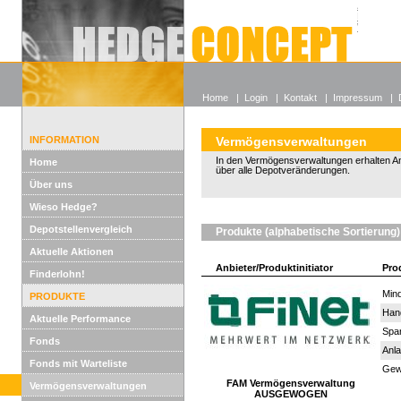
Alle off
Lexikon
Wieso He
Home
|
Login
|
Kontakt
|
Impressum
|
INFORMATION
Vermögensverwaltungen
In den Vermögensverwaltungen erhalten An
Home
über alle Depotveränderungen.
Über uns
Wieso Hedge?
Depotstellenvergleich
Produkte (alphabetische Sortierung)
Aktuelle Aktionen
Anbieter/Produktinitiator
Pro
Finderlohn!
Mind
PRODUKTE
Han
Aktuelle Performance
Spar
Fonds
Anla
Fonds mit Warteliste
Gewi
FAM Vermögensverwaltung
Vermögensverwaltungen
AUSGEWOGEN