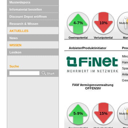
Musterdepots
Infomaterial bestellen
Discount Depot eröffnen
4-7%
10%
Multi-
Research & Wissen
AKTUELLES
News
WISSEN
Anbieter/Produktinitiator
Pro
Lexikon
Mind
Han
Suche
Spar
Anla
Gewi
FAM Vermögensverwaltung
OFFENSIV
5-9%
15%
Multi-