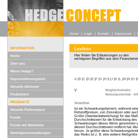
Alle off
Lexikon
Wieso He
Home
|
Login
|
Kontakt
|
Impressum
|
INFORMATION
Lexikon
Hier finden Sie Erläuterungen zu den
Home
wichtigsten Begriffen aus dem Finanzberei
Über uns
Wieso Hedge?
Depotstellenvergleich
A
|
B
|
C
|
D
|
E
|
F
|
G
|
H
|
I
|
J
|
K
|
L
|
M
|
N
|
O
|
Aktuelle Aktionen
V
Vergleichsindex
Finderlohn!
Verlustpotential - I
PRODUKTE
Volatilität
Ist ein Schwankungsbereich, während ein
Aktuelle Performance
Rohstoffpreisen, von Zinssätzen oder auch
Größe (Standardabweichung) für das Maß de
Fonds
Durchschnittswert für die Entwicklung des
Schwankungen dieses Werts genommen und
Fonds mit Warteliste
diesem Durchschnittswert entfernt hat. Al
herum. Je größer diese Schwankungsbreite i
Vermögensverwaltungen
das Risiko ist z. B. eine weitere Meßgröße