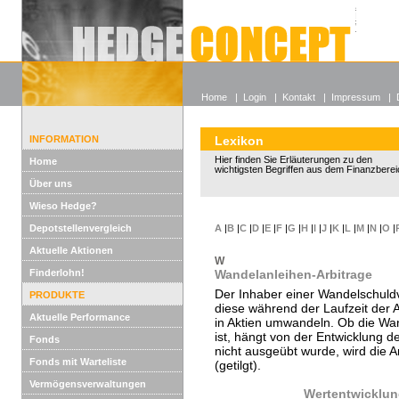
Alle off
Lexikon
Wieso He
Home
|
Login
|
Kontakt
|
Impressum
|
INFORMATION
Lexikon
Hier finden Sie Erläuterungen zu den
Home
wichtigsten Begriffen aus dem Finanzberei
Über uns
Wieso Hedge?
Depotstellenvergleich
A
|
B
|
C
|
D
|
E
|
F
|
G
|
H
|
I
|
J
|
K
|
L
|
M
|
N
|
O
|
Aktuelle Aktionen
W
Finderlohn!
Wandelanleihen-Arbitrage
Der Inhaber einer Wandelschuldv
PRODUKTE
diese während der Laufzeit der A
Aktuelle Performance
in Aktien umwandeln. Ob die Wan
ist, hängt von der Entwicklung 
Fonds
nicht ausgeübt wurde, wird die 
Fonds mit Warteliste
(getilgt).
Vermögensverwaltungen
Wertentwicklu