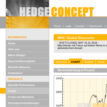
Alle off
Lexikon
Wieso He
Home
|
Login
|
Kontakt
|
Impressum
|
INFORMATION
WHC Global Discovery
- SOFTCLOSED SEIT 31.01.2016 -
Home
Mischfonds mit Fokus auf kleine Werte in
aktivistischem Ansatz
Über uns
Wieso Hedge?
Depotstellenvergleich
Übersicht
CHART
Statistik
Details
Aktuelle Aktionen
Wertentwicklung in Prozent
Finderlohn!
PRODUKTE
Aktuelle Performance
Fonds
Fonds mit Warteliste
Vermögensverwaltungen