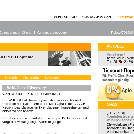
enen Fonds
Aktuelle Kurse
dgefonds?
SCHULSTR. 23 D - 97236 RANDERSACKER
* TELEFON 0
Datenschutzerklärung
|
Kundenservicecenter
Freitag, 07.08.2026
AKTUELL
Kursdaten
 der D-A-CH-Region und
Acatis Value Event
Feb 26:
-2,43%
Strategie
Infomaterial
Download
WHC Global Discovery
WKN: A0YJMG ISIN: DE000A0YJMG1
Der WHC Global Discovery investiert in kleine bis mittlere
Unternehmen (Mirco, Small und Mid Caps) in der D-A-CH
NEWS
Region. Das Management verfolgt einen konzentrierten und
aktivistischen Ansatz.
[21.12.2018]
Fondsbesteueru
Der überzeugt seit Start durch sehr gute Performance und
Vorabpauschale 
vergleichsweise geringe Wertrückgänge.
Die wichtigsten F
Antworten im Überb
Vorabpauschale - Te