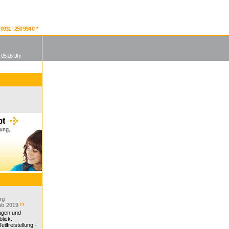
931 - 250 994 0 *
, 05:16 Uhr
ng
ab 2019
ragen und
lick:
ilfreistellung -