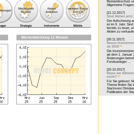
Bestandsschutz un
Allgemeine Fragen 
Mischfonds
Aktien
weltweit Fokus
-Manager
flexibel
Anleihen
D-A-CH
[21.12.2017]
Sind Aktien jetzt
Der Aufschwung a
ist im 9. Jahr. Sind
bereits zu teuer, u
Aktien zu verkaufe
Wertentwicklung 12 Monate
[30.11.2017]
Neues Investmen
ab 2018
Die Investmentsteu
ab dem 1. Januar 
Änderungen betreff
Fondsanleger. ...
[20.10.2017]
Blase am Aktienm
nicht?
Für Sie gelesen: 
Thema finden Sie i
StarInvest Oktobe
Publikation der Sta