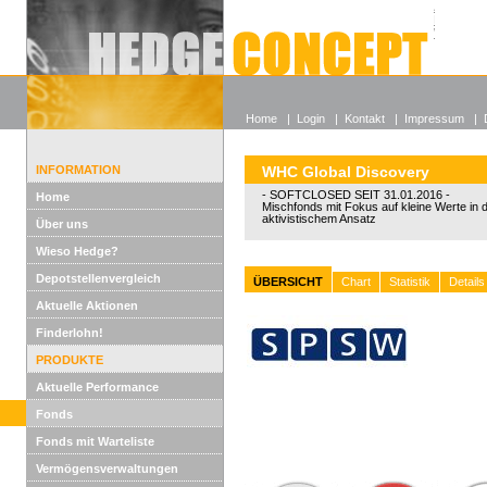
Alle off
Lexikon
Wieso He
Home
|
Login
|
Kontakt
|
Impressum
|
INFORMATION
WHC Global Discovery
- SOFTCLOSED SEIT 31.01.2016 -
Home
Mischfonds mit Fokus auf kleine Werte in
aktivistischem Ansatz
Über uns
Wieso Hedge?
Depotstellenvergleich
ÜBERSICHT
Chart
Statistik
Details
Aktuelle Aktionen
Finderlohn!
PRODUKTE
Aktuelle Performance
Fonds
Fonds mit Warteliste
Vermögensverwaltungen