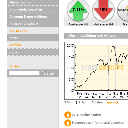
Musterdepots
7-11%
25%
Infomaterial bestellen
Single
Discount Depot eröffnen
Research & Wissen
AKTUELLES
Wertentwicklung seit Auflage
News
WISSEN
Lexikon
Suche
3 Mon.
|
1 Jahr
|
3 Jahre
|
gesamt
Jetzt online kaufen
Kostenloses Infomaterial bestellen