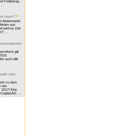
d Freibetrag -
...
 zu teuer?
m Aktienmarkt
 Aktien nun
nd wird es Zeit
n? ...
tsteuergesetz
erreform gilt
2018.
en auch alle
arkt oder
Mehr zu dem
n der
r 2017! Eine
rCapital AG. ...