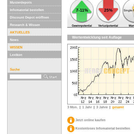
Musterdepots
7-11%
25%
Infomaterial bestellen
Single
Discount Depot eröffnen
Research & Wissen
AKTUELLES
Wertentwicklung seit Auflage
News
WISSEN
Lexikon
Suche
3 Mon.
|
1 Jahr
|
3 Jahre
|
gesamt
Jetzt online kaufen
Kostenloses Infomaterial bestellen