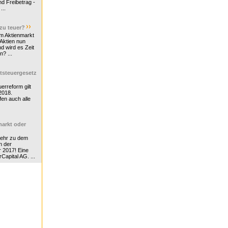
d Freibetrag -
...
 zu teuer?
m Aktienmarkt
 Aktien nun
nd wird es Zeit
n? ...
tsteuergesetz
erreform gilt
2018.
en auch alle
arkt oder
Mehr zu dem
n der
r 2017! Eine
rCapital AG. ...