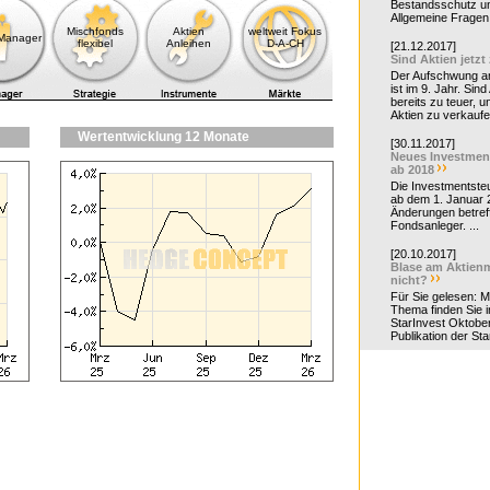
Bestandsschutz un
Allgemeine Fragen 
Mischfonds
Aktien
weltweit Fokus
-Manager
flexibel
Anleihen
D-A-CH
[21.12.2017]
Sind Aktien jetzt
Der Aufschwung a
ist im 9. Jahr. Sind
bereits zu teuer, u
Aktien zu verkaufe
Wertentwicklung 12 Monate
[30.11.2017]
Neues Investmen
ab 2018
Die Investmentsteu
ab dem 1. Januar 
Änderungen betreff
Fondsanleger. ...
[20.10.2017]
Blase am Aktienm
nicht?
Für Sie gelesen: 
Thema finden Sie i
StarInvest Oktobe
Publikation der Sta