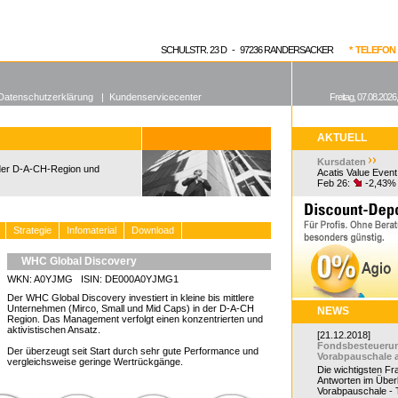
enen Fonds
Aktuelle Kurse
dgefonds?
SCHULSTR. 23 D - 97236 RANDERSACKER
* TELEFON 0
Datenschutzerklärung
|
Kundenservicecenter
Freitag, 07.08.2026
AKTUELL
Kursdaten
 der D-A-CH-Region und
Acatis Value Event
Feb 26:
-2,43%
Strategie
Infomaterial
Download
WHC Global Discovery
WKN: A0YJMG ISIN: DE000A0YJMG1
Der WHC Global Discovery investiert in kleine bis mittlere
Unternehmen (Mirco, Small und Mid Caps) in der D-A-CH
NEWS
Region. Das Management verfolgt einen konzentrierten und
aktivistischen Ansatz.
[21.12.2018]
Fondsbesteueru
Der überzeugt seit Start durch sehr gute Performance und
Vorabpauschale 
vergleichsweise geringe Wertrückgänge.
Die wichtigsten F
Antworten im Überb
Vorabpauschale - Te