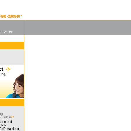
931 - 250 994 0 *
, 21:23 Uhr
ng
ab 2019
ragen und
lick:
ilfreistellung -