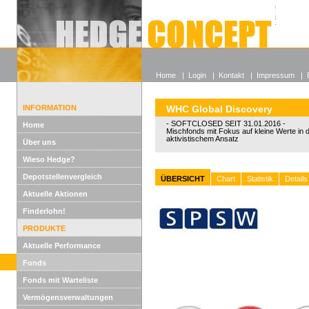
Alle off
Lexikon
Wieso He
Home
|
Login
|
Kontakt
|
Impressum
|
INFORMATION
WHC Global Discovery
- SOFTCLOSED SEIT 31.01.2016 -
Home
Mischfonds mit Fokus auf kleine Werte in
aktivistischem Ansatz
Über uns
Wieso Hedge?
Depotstellenvergleich
ÜBERSICHT
Chart
Statistik
Details
Aktuelle Aktionen
Finderlohn!
PRODUKTE
Aktuelle Performance
Fonds
Fonds mit Warteliste
Vermögensverwaltungen