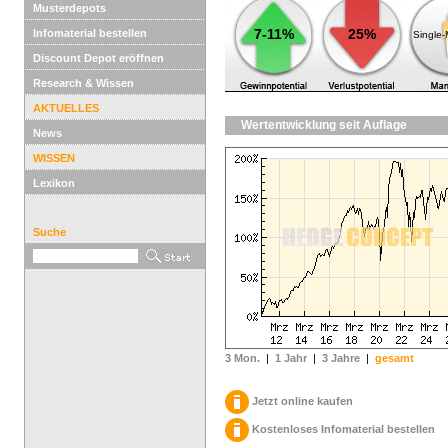
Musterdepots
7-11%
25%
Infomaterial bestellen
Single
Discount Depot eröffnen
Research & Wissen
AKTUELLES
Wertentwicklung seit Auflage
News
WISSEN
Lexikon
Suche
3 Mon.
|
1 Jahr
|
3 Jahre
|
gesamt
Jetzt online kaufen
Kostenloses Infomaterial bestellen