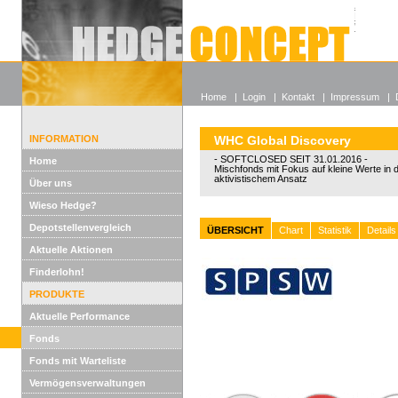
Alle off
Lexikon
Wieso He
Home
|
Login
|
Kontakt
|
Impressum
|
INFORMATION
WHC Global Discovery
- SOFTCLOSED SEIT 31.01.2016 -
Home
Mischfonds mit Fokus auf kleine Werte in
aktivistischem Ansatz
Über uns
Wieso Hedge?
Depotstellenvergleich
ÜBERSICHT
Chart
Statistik
Details
Aktuelle Aktionen
Finderlohn!
PRODUKTE
Aktuelle Performance
Fonds
Fonds mit Warteliste
Vermögensverwaltungen