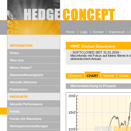
Alle off
Lexikon
Wieso He
Home
|
Login
|
Kontakt
|
Impressum
|
INFORMATION
WHC Global Discovery
- SOFTCLOSED SEIT 31.01.2016 -
Home
Mischfonds mit Fokus auf kleine Werte in
aktivistischem Ansatz
Über uns
Wieso Hedge?
Depotstellenvergleich
Übersicht
CHART
Statistik
Details
Aktuelle Aktionen
Wertentwicklung in Prozent
Finderlohn!
PRODUKTE
Aktuelle Performance
Fonds
Fonds mit Warteliste
Vermögensverwaltungen