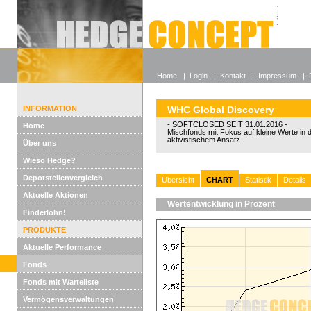
Alle off
Lexikon
Wieso He
Home
|
Login
|
Kontakt
|
Impressum
|
INFORMATION
WHC Global Discovery
- SOFTCLOSED SEIT 31.01.2016 -
Home
Mischfonds mit Fokus auf kleine Werte in
aktivistischem Ansatz
Über uns
Wieso Hedge?
Depotstellenvergleich
Übersicht
CHART
Statistik
Details
Aktuelle Aktionen
Wertentwicklung in Prozent
Finderlohn!
PRODUKTE
Aktuelle Performance
Fonds
Fonds mit Warteliste
Vermögensverwaltungen