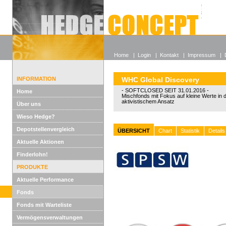
Alle off
Lexikon
Wieso He
Home
|
Login
|
Kontakt
|
Impressum
|
INFORMATION
WHC Global Discovery
- SOFTCLOSED SEIT 31.01.2016 -
Home
Mischfonds mit Fokus auf kleine Werte in
aktivistischem Ansatz
Über uns
Wieso Hedge?
Depotstellenvergleich
ÜBERSICHT
Chart
Statistik
Details
Aktuelle Aktionen
Finderlohn!
PRODUKTE
Aktuelle Performance
Fonds
Fonds mit Warteliste
Vermögensverwaltungen