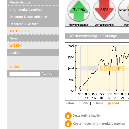
Musterdepots
7-11%
25%
Infomaterial bestellen
Single
Discount Depot eröffnen
Research & Wissen
AKTUELLES
Wertentwicklung seit Auflage
News
WISSEN
Lexikon
Suche
3 Mon.
|
1 Jahr
|
3 Jahre
|
gesamt
Jetzt online kaufen
Kostenloses Infomaterial bestellen