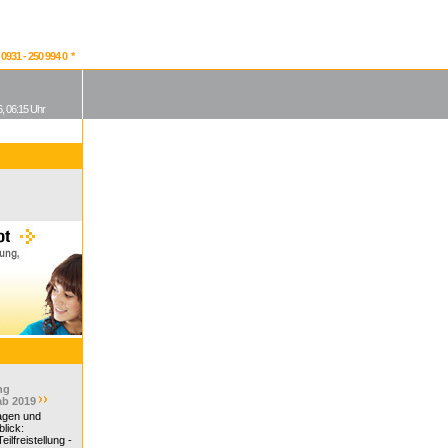
931 - 250 994 0 *
, 06:15 Uhr
ng
ab 2019
ragen und
lick:
ilfreistellung -