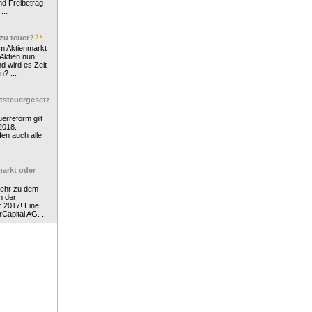
d Freibetrag -
...
 zu teuer?
m Aktienmarkt
 Aktien nun
nd wird es Zeit
n? ...
tsteuergesetz
erreform gilt
2018.
en auch alle
arkt oder
Mehr zu dem
n der
r 2017! Eine
rCapital AG. ...