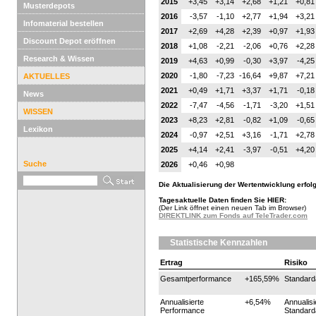
2015
+3,45
+3,14
+2,68
+1,21
+0,81
Musterdepots
2016
-3,57
-1,10
+2,77
+1,94
+3,21
Infomaterial bestellen
2017
+2,69
+4,28
+2,39
+0,97
+1,93
Discount Depot eröffnen
2018
+1,08
-2,21
-2,06
+0,76
+2,28
Research & Wissen
2019
+4,63
+0,99
-0,30
+3,97
-4,25
2020
-1,80
-7,23
-16,64
+9,87
+7,21
AKTUELLES
2021
+0,49
+1,71
+3,37
+1,71
-0,18
News
2022
-7,47
-4,56
-1,71
-3,20
+1,51
WISSEN
2023
+8,23
+2,81
-0,82
+1,09
-0,65
Lexikon
2024
-0,97
+2,51
+3,16
-1,71
+2,78
2025
+4,14
+2,41
-3,97
-0,51
+4,20
Suche
2026
+0,46
+0,98
Die Aktualisierung der Wertentwicklung erfolg
Tagesaktuelle Daten finden Sie HIER:
(Der Link öffnet einen neuen Tab im Browser)
DIREKTLINK zum Fonds auf TeleTrader.com
Statistische Kennzahlen
Ertrag
Risiko
Gesamtperformance
+165,59%
Standar
Annualisierte
+6,54%
Annualisi
Performance
Standar