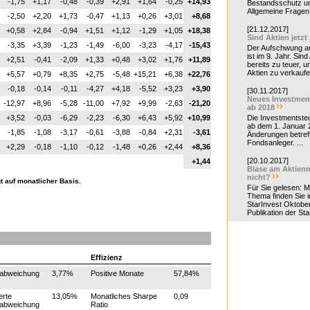
-1,75
+1,17
-0,48
-0,39
+2,91
+1,64
-0,25
+14,93
Bestandsschutz un
Allgemeine Fragen 
-2,50
+2,20
+1,73
-0,47
+1,13
+0,26
+3,01
+8,68
[21.12.2017]
+0,58
+2,84
-0,94
+1,51
+1,12
-1,29
+1,05
+18,38
Sind Aktien jetzt
-3,35
+3,39
-1,23
-1,49
-6,00
-3,23
-4,17
-15,43
Der Aufschwung a
ist im 9. Jahr. Sind
+2,51
-0,41
-2,09
+1,33
+0,48
+3,02
+1,76
+11,89
bereits zu teuer, u
Aktien zu verkaufe
+5,57
+0,79
+8,35
+2,75
-5,48
+15,21
+6,38
+22,76
-0,18
-0,14
-0,11
-4,27
+4,18
-5,52
+3,23
+3,90
[30.11.2017]
Neues Investmen
-12,97
+8,96
-5,28
-11,00
+7,92
+9,99
-2,63
-21,20
ab 2018
+3,52
-0,03
-6,29
-2,23
-6,30
+6,43
+5,92
+10,99
Die Investmentsteu
ab dem 1. Januar 
-1,85
-1,08
-3,17
-0,61
-3,88
-0,84
+2,31
-3,61
Änderungen betreff
Fondsanleger. ...
+2,29
-0,18
-1,10
-0,12
-1,48
+0,26
+2,44
+8,36
[20.10.2017]
+1,44
Blase am Aktienm
nicht?
t auf monatlicher Basis.
Für Sie gelesen: 
Thema finden Sie i
StarInvest Oktobe
Publikation der Sta
Effizienz
dabweichung
3,77%
Positive Monate
57,84%
erte
13,05%
Monatliches Sharpe
0,09
dabweichung
Ratio