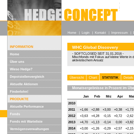
Alle off
Lexikon
Wieso He
Home
|
Login
|
Kontakt
|
Impressum
|
INFORMATION
WHC Global Discovery
- SOFTCLOSED SEIT 31.01.2016 -
Home
Mischfonds mit Fokus auf kleine Werte in
aktivistischem Ansatz
Über uns
Wieso Hedge?
Depotstellenvergleich
Übersicht
Chart
STATISTIK
Details
Aktuelle Aktionen
Monatsergebnisse in Prozent im Übe
Finderlohn!
Jan
Feb
Mrz
Apr
Ma
PRODUKTE
2010
Aktuelle Performance
2011
+1,66
+2,88
+3,00
+0,38
+1,73
Fonds
2012
+3,63
+4,28
-0,15
+0,72
-2,62
Fonds mit Warteliste
2013
+4,70
+1,13
-0,14
0,00
+3,82
2014
+3,00
+1,26
-0,29
+2,57
+2,15
Vermögensverwaltungen