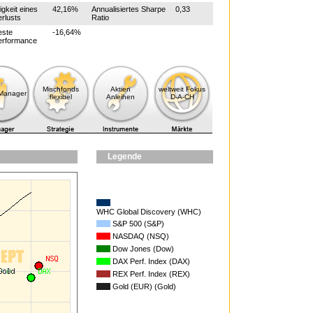
igkeit eines
42,16%
Annualisiertes Sharpe
0,33
rlusts
Ratio
este
-16,64%
erformance
Mischfonds
Aktien
weltweit Fokus
-Manager
flexibel
Anleihen
D-A-CH
Legende
WHC Global Discovery (WHC)
S&P 500 (S&P)
NASDAQ (NSQ)
Dow Jones (Dow)
DAX Perf. Index (DAX)
REX Perf. Index (REX)
Gold (EUR) (Gold)