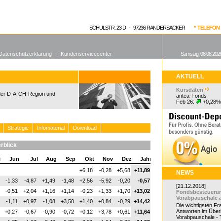
enen Fonds
Aktuelle Kurse
dgefonds?
SCHULSTR. 23 D - 97236 RANDERSACKER
* TELEFON 0
Datenschutzerklärung
|
Kundenservicecenter
Samstag, 08.08.2026
AKTUELL
Kursdaten
 der D-A-CH-Region und
antea-Fonds
Feb 26:
+0,28%
Strategie
Infomaterial
Download
rblick
i
Jun
Jul
Aug
Sep
Okt
Nov
Dez
Jahr
+6,18
-0,28
+5,68
+11,89
NEWS
-1,33
-4,87
+1,49
-1,48
+2,56
-5,92
-0,20
-0,57
[21.12.2018]
-0,51
+2,04
+1,16
+1,14
-0,23
+1,33
+1,70
+13,02
Fondsbesteueru
Vorabpauschale 
-1,11
+0,97
-1,08
+3,50
+1,40
+0,84
-0,29
+14,42
Die wichtigsten F
Antworten im Überb
+0,27
-0,67
-0,90
-0,72
+0,12
+3,78
+0,61
+11,64
Vorabpauschale - Te