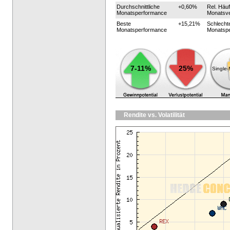
Durchschnittliche
+0,60%
Rel. Häuf
Monatsperformance
Monatsve
Beste
+15,21%
Schlecht
Monatsperformance
Monatsp
7-11%
25%
Single
Rendite vs. Volatilität