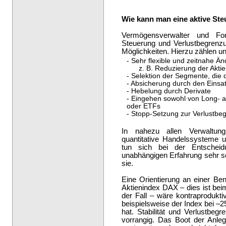
Wie kann man eine aktive Ste
Vermögensverwalter und Fo
Steuerung und Verlustbegrenzu
Möglichkeiten. Hierzu zählen u
- Sehr flexible und zeitnahe Än
z. B. Reduzierung der Aktie
- Selektion der Segmente, die 
- Absicherung durch den Einsa
- Hebelung durch Derivate
- Eingehen sowohl von Long- al
oder ETFs
- Stopp-Setzung zur Verlustbe
In nahezu allen Verwaltun
quantitative Handelssysteme 
tun sich bei der Entscheidu
unabhängigen Erfahrung sehr sc
sie.
Eine Orientierung an einer B
Aktienindex DAX – dies ist bei
der Fall – wäre kontraprodukt
beispielsweise der Index bei –2
hat. Stabilität und Verlustbeg
vorrangig. Das Boot der Anleg