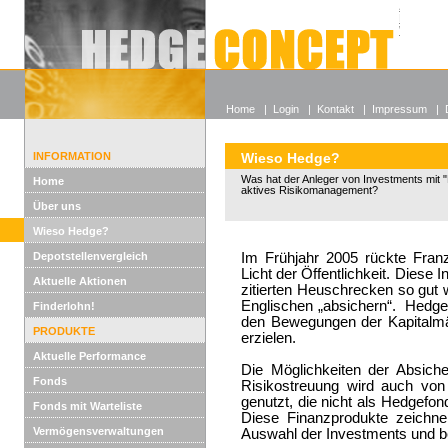
Alle off
Lexikon
Wieso He
Home
|
Login
|
Kontakt
|
Impressum
|
INFORMATION
Wieso Hedge?
Was hat der Anleger von Investments mit "
Home
aktives Risikomanagement?
Über uns
Wieso Hedge?
Depotstellenvergleich
Im Frühjahr 2005 rückte Franz
Licht der Öffentlichkeit. Diese
Aktuelle Aktionen
zitierten Heuschrecken so gut w
Englischen „absichern“. Hedge
Finderlohn!
den Bewegungen der Kapitalmär
PRODUKTE
erzielen.
Aktuelle Performance
Die Möglichkeiten der Absiche
Fonds
Risikostreuung wird auch von
genutzt, die nicht als Hedgefo
Fonds mit Warteliste
Diese Finanzprodukte zeichnen
Vermögensverwaltungen
Auswahl der Investments und b