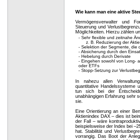
Wie kann man eine aktive Ste
Vermögensverwalter und Fo
Steuerung und Verlustbegrenzu
Möglichkeiten. Hierzu zählen u
- Sehr flexible und zeitnahe Än
z. B. Reduzierung der Aktie
- Selektion der Segmente, die 
- Absicherung durch den Einsa
- Hebelung durch Derivate
- Eingehen sowohl von Long- al
oder ETFs
- Stopp-Setzung zur Verlustbe
In nahezu allen Verwaltun
quantitative Handelssysteme 
tun sich bei der Entscheidu
unabhängigen Erfahrung sehr sc
sie.
Eine Orientierung an einer B
Aktienindex DAX – dies ist bei
der Fall – wäre kontraprodukt
beispielsweise der Index bei –2
hat. Stabilität und Verlustbeg
vorrangig. Das Boot der Anleg