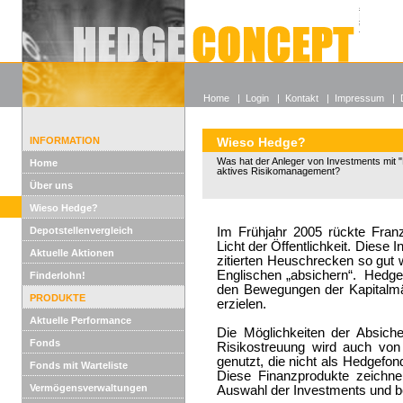
Alle off
Lexikon
Wieso He
Home
|
Login
|
Kontakt
|
Impressum
|
INFORMATION
Wieso Hedge?
Was hat der Anleger von Investments mit "
Home
aktives Risikomanagement?
Über uns
Wieso Hedge?
Depotstellenvergleich
Im Frühjahr 2005 rückte Franz
Licht der Öffentlichkeit. Diese
Aktuelle Aktionen
zitierten Heuschrecken so gut w
Englischen „absichern“. Hedge
Finderlohn!
den Bewegungen der Kapitalmär
PRODUKTE
erzielen.
Aktuelle Performance
Die Möglichkeiten der Absiche
Fonds
Risikostreuung wird auch von
genutzt, die nicht als Hedgefo
Fonds mit Warteliste
Diese Finanzprodukte zeichnen
Vermögensverwaltungen
Auswahl der Investments und b