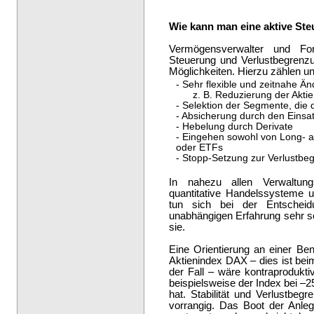
Wie kann man eine aktive Ste
Vermögensverwalter und Fo
Steuerung und Verlustbegrenzu
Möglichkeiten. Hierzu zählen u
- Sehr flexible und zeitnahe Än
z. B. Reduzierung der Aktie
- Selektion der Segmente, die 
- Absicherung durch den Einsa
- Hebelung durch Derivate
- Eingehen sowohl von Long- al
oder ETFs
- Stopp-Setzung zur Verlustbe
In nahezu allen Verwaltun
quantitative Handelssysteme 
tun sich bei der Entscheidu
unabhängigen Erfahrung sehr sc
sie.
Eine Orientierung an einer B
Aktienindex DAX – dies ist bei
der Fall – wäre kontraprodukt
beispielsweise der Index bei –2
hat. Stabilität und Verlustbeg
vorrangig. Das Boot der Anleg