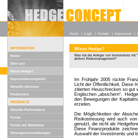
Alle off
Lexikon
Wieso He
Home
|
Login
|
Kontakt
|
Impressum
|
INFORMATION
Wieso Hedge?
Was hat der Anleger von Investments mit "
Home
aktives Risikomanagement?
Über uns
Wieso Hedge?
Depotstellenvergleich
Im Frühjahr 2005 rückte Franz
Licht der Öffentlichkeit. Diese
Aktuelle Aktionen
zitierten Heuschrecken so gut w
Englischen „absichern“. Hedge
Finderlohn!
den Bewegungen der Kapitalmär
PRODUKTE
erzielen.
Aktuelle Performance
Die Möglichkeiten der Absiche
Fonds
Risikostreuung wird auch von
genutzt, die nicht als Hedgefo
Fonds mit Warteliste
Diese Finanzprodukte zeichnen
Vermögensverwaltungen
Auswahl der Investments und b