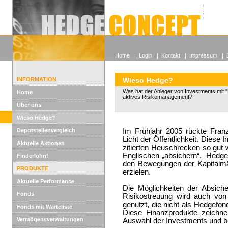
Alle off
Lexikon
Wieso He
Home
|
Login
|
Kontakt
|
Impressum
|
INFORMATION
Wieso Hedge?
Was hat der Anleger von Investments mit "
Home
aktives Risikomanagement?
Über uns
Wieso Hedge?
Depotstellenvergleich
Im Frühjahr 2005 rückte Franz
Licht der Öffentlichkeit. Diese
Aktuelle Aktionen
zitierten Heuschrecken so gut w
Englischen „absichern“. Hedge
Finderlohn!
den Bewegungen der Kapitalmär
PRODUKTE
erzielen.
Aktuelle Performance
Die Möglichkeiten der Absiche
Fonds
Risikostreuung wird auch von
genutzt, die nicht als Hedgefo
Fonds mit Warteliste
Diese Finanzprodukte zeichnen
Vermögensverwaltungen
Auswahl der Investments und b