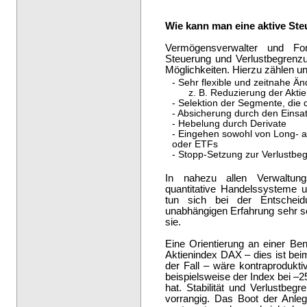
Wie kann man eine aktive Ste
Vermögensverwalter und Fo
Steuerung und Verlustbegrenzu
Möglichkeiten. Hierzu zählen u
- Sehr flexible und zeitnahe Än
z. B. Reduzierung der Aktie
- Selektion der Segmente, die 
- Absicherung durch den Einsa
- Hebelung durch Derivate
- Eingehen sowohl von Long- al
oder ETFs
- Stopp-Setzung zur Verlustbe
In nahezu allen Verwaltun
quantitative Handelssysteme 
tun sich bei der Entscheidu
unabhängigen Erfahrung sehr sc
sie.
Eine Orientierung an einer B
Aktienindex DAX – dies ist bei
der Fall – wäre kontraprodukt
beispielsweise der Index bei –2
hat. Stabilität und Verlustbeg
vorrangig. Das Boot der Anleg