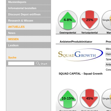
Musterdepots
Infomaterial bestellen
Discount Depot eröffnen
4-8%
25%
Single
Research & Wissen
AKTUELLES
News
WISSEN
Anbieter/Produktinitiator
Pro
Lexikon
Mind
Han
Suche
Spar
Anla
Gewi
SQUAD CAPITAL - Squad Growth
10-15%
45%
Single