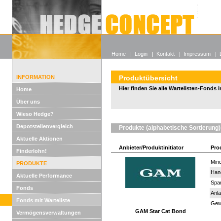
Alle off
Lexikon
Wieso He
Home
|
Login
|
Kontakt
|
Impressum
|
INFORMATION
Produktübersicht
Hier finden Sie alle Wartelisten-Fonds i
Home
Über uns
Wieso Hedge?
Depotstellenvergleich
Produkte (alphabetische Sortierung)
Aktuelle Aktionen
Anbieter/Produktinitiator
Pro
Finderlohn!
Mind
PRODUKTE
Han
Aktuelle Performance
Spar
Fonds
Anla
Fonds mit Warteliste
Gewi
GAM Star Cat Bond
Vermögensverwaltungen