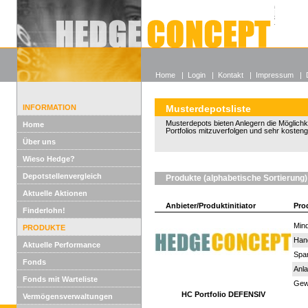
Alle off
Lexikon
Wieso He
Home
|
Login
|
Kontakt
|
Impressum
|
INFORMATION
Musterdepotsliste
Musterdepots bieten Anlegern die Möglichkeit
Home
Portfolios mitzuverfolgen und sehr kosten
Über uns
Wieso Hedge?
Depotstellenvergleich
Produkte (alphabetische Sortierung)
Aktuelle Aktionen
Anbieter/Produktinitiator
Pro
Finderlohn!
Mind
PRODUKTE
Han
Aktuelle Performance
Spar
Fonds
Anla
Fonds mit Warteliste
Gewi
HC Portfolio DEFENSIV
Vermögensverwaltungen