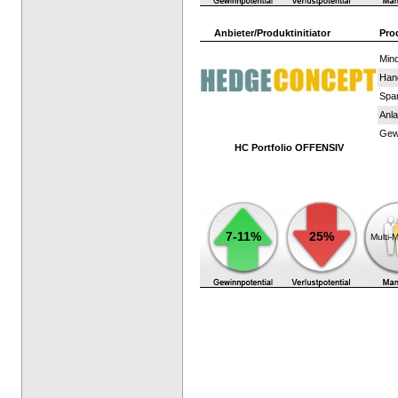
Anbieter/Produktinitiator
Pro
Mind
Han
Spar
Anla
Gewi
HC Portfolio OFFENSIV
7-11%
25%
Multi-