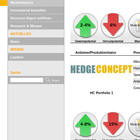
Musterdepots
Infomaterial bestellen
Discount Depot eröffnen
2-4%
6%
Multi-
Research & Wissen
AKTUELLES
News
WISSEN
Anbieter/Produktinitiator
Pro
Lexikon
Mind
Han
Suche
Spar
Anla
Gewi
HC Portfolio 1
4-8%
15%
Multi-