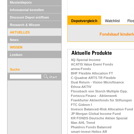
Musterdepots
Infomaterial bestellen
Discount Depot eröffnen
Depotvergleich
Watchlist
Flo
Research & Wissen
AKTUELLES
Fondskauf kinderl
News
WISSEN
Lexikon
4Q-Special Income
ACATIS Value Event Fonds
antea-Fonds
Suche
BHF Flexible Allocation FT
C-Quadrat ARTS TR Flexible
Dual Return - Vision Microfinance
Ethna-AKTIV
Flossbach von Storch Multiple Opp.
Fortezza Finanz - Aktienwerk
Frankfurter Aktienfonds für Stiftungen
FTC Gideon I
Invesco Balanced-Risk Allocation Fund
JP Morgan Global Income Fund
KR FONDS Deutsche Aktien Spezial
Man AHL Trend
Phaidros Funds Balanced
smart-invest Helios AR