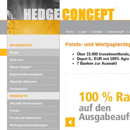
Alle off
Lexikon
Wieso He
Home
|
Login
|
Kontakt
|
Impressum
|
Fonds- und Wertpapierdep
INFORMATION
Home
Über 15.000 Investmentfonds, 
Depot 0,- EUR mit 100% Agio
Über uns
7 Banken zur Auswahl
Wieso Hedge?
Depotstellenvergleich
Aktuelle Aktionen
Finderlohn!
PRODUKTE
Aktuelle Performance
Fonds
Fonds mit Warteliste
Vermögensverwaltungen