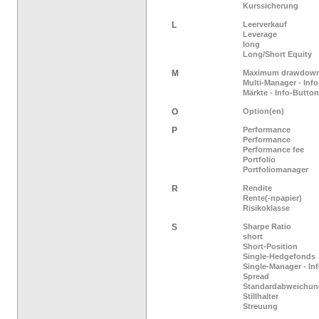
Kurssicherung
L
Leerverkauf
Leverage
long
Long/Short Equity
M
Maximum drawdow
Multi-Manager - Inf
Märkte - Info-Button
O
Option(en)
P
Performance
Performance
Performance fee
Portfolio
Portfoliomanager
R
Rendite
Rente(-npapier)
Risikoklasse
S
Sharpe Ratio
short
Short-Position
Single-Hedgefonds
Single-Manager - In
Spread
Standardabweichun
Stillhalter
Streuung