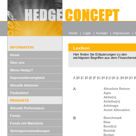
Alle off
Lexikon
Wieso He
Home
|
Login
|
Kontakt
|
Impressum
|
INFORMATION
Lexikon
Hier finden Sie Erläuterungen zu den
Home
wichtigsten Begriffen aus dem Finanzberei
Über uns
Wieso Hedge?
Depotstellenvergleich
A
|
B
|
C
|
D
|
E
|
F
|
G
|
H
|
I
|
J
|
K
|
L
|
M
|
N
|
O
|
Aktuelle Aktionen
A
Absolute Return
Finderlohn!
Agio
Aktie(n)
PRODUKTE
Anleihe(n)
Arbitrage
Aktuelle Performance
Asset Allocation
Fonds
B
Benchmark
Bias
Fonds mit Warteliste
Bond(s)
Bonität
Vermögensverwaltungen
Broker