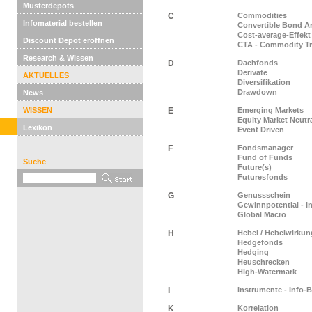
Musterdepots
C
Commodities
Infomaterial bestellen
Convertible Bond Ar
Cost-average-Effekt
Discount Depot eröffnen
CTA - Commodity Tr
Research & Wissen
D
Dachfonds
Derivate
AKTUELLES
Diversifikation
Drawdown
News
WISSEN
E
Emerging Markets
Equity Market Neutr
Lexikon
Event Driven
F
Fondsmanager
Fund of Funds
Suche
Future(s)
Futuresfonds
G
Genussschein
Gewinnpotential - I
Global Macro
H
Hebel / Hebelwirkun
Hedgefonds
Hedging
Heuschrecken
High-Watermark
I
Instrumente - Info-
K
Korrelation