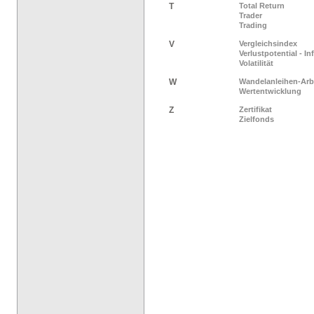
T
Total Return
Trader
Trading
V
Vergleichsindex
Verlustpotential - I
Volatilität
W
Wandelanleihen-Arb
Wertentwicklung
Z
Zertifikat
Zielfonds