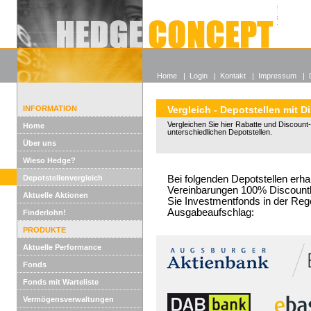
Alle off
Lexikon
Wieso He
Home
|
Login
|
Kontakt
|
Impressum
|
INFORMATION
Vergleich - Depotstellen mit D
Vergleichen Sie hier Rabatte und Discount-
Home
unterschiedlichen Depotstellen.
Über uns
Wieso Hedge?
Depotstellenvergleich
Bei folgenden Depotstellen erha
Vereinbarungen 100% Discountko
Aktuelle Aktionen
Sie Investmentfonds in der Reg
Ausgabeaufschlag:
Finderlohn!
PRODUKTE
Aktuelle Performance
Fonds
Fonds mit Warteliste
Vermögensverwaltungen