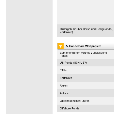
Ordergebühr über Börse und Hedgefonds(-
Zertifikate)
5. Handelbare Wertpapiere
Zum öffentlichen Vertrieb zugelassene
Fonds
US-Fonds (ISIN US?)
ETFs
Zertifikate
Aktien
Anleihen
Optionsscheine/Futures
Offshore Fonds