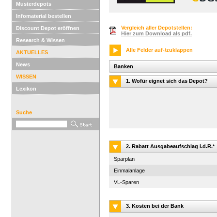
Musterdepots
Infomaterial bestellen
Vergleich aller Depotstellen:
Discount Depot eröffnen
Hier zum Download als pdf.
Research & Wissen
Alle Felder auf-/zuklappen
AKTUELLES
News
Banken
WISSEN
1. Wofür eignet sich das Depot?
Lexikon
Suche
2. Rabatt Ausgabeaufschlag i.d.R.*
Sparplan
Einmalanlage
VL-Sparen
3. Kosten bei der Bank