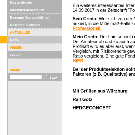
Musterdepots
Ein weiteres interessantes Int
14.09.2017 in der Zeitschrift "F
Infomaterial bestellen
Discount Depot eröffnen
Sein Credo:
Wer sich von der 
riskiert, in die Mittelmaß-Falle 
Research & Wissen
Professionell.
AKTUELLES
Mein Credo:
Der Laie schaut i.
News
Der Amateur ab und zu auch auf 
Profihaft wird es aber erst, wen
WISSEN
Vergleich, mit Risikorendite ge
Lexikon
Ratio vergleicht. Eine gute Fon
HIER
.
Bei der Produktselektion soll
Suche
Faktoren (z.B. Qualitative) an
Mit Grüßen aus Würzburg
Ralf Götz
HEDGECONCEPT