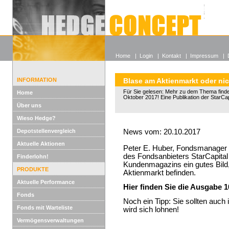
Alle off
Lexikon
Wieso He
Home
|
Login
|
Kontakt
|
Impressum
|
INFORMATION
Blase am Aktienmarkt oder ni
Für Sie gelesen: Mehr zu dem Thema finden
Home
Oktober 2017! Eine Publikation der StarCap
Über uns
Wieso Hedge?
Depotstellenvergleich
News vom: 20.10.2017
Aktuelle Aktionen
Peter E. Huber, Fondsmanager 
des Fondsanbieters StarCapital
Finderlohn!
Kundenmagazins ein gutes Bild,
PRODUKTE
Aktienmarkt befinden.
Aktuelle Performance
Hier finden Sie die Ausgabe 1
Fonds
Noch ein Tipp: Sie sollten auch
Fonds mit Warteliste
wird sich lohnen!
Vermögensverwaltungen