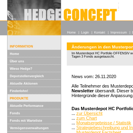
Alle off
Lexikon
Wieso He
Home
|
Login
|
Kontakt
|
Impressum
|
INFORMATION
Änderungen in den Musterport
Im Musterdepot HC Portfolio OFFENSIV w
Home
Tagen 3 Fonds ausgetauscht.
Über uns
Wieso Hedge?
Depotstellenvergleich
News vom: 26.11.2020
Aktuelle Aktionen
Alle Teilnehmer des Musterdepo
Newsletter
übersandt. Dieser be
Finderlohn!
Hintergründe dieser Anpassung
PRODUKTE
Aktuelle Performance
Das Musterdepot HC Portfoli
...
zur Übersicht
Fonds
...
zum Chart
Fonds mit Warteliste
...
Monatsergebnisse / Statistik
...
Strategiebeschreibung und I
Vermögensverwaltungen
...
Musterdepot Factsheet