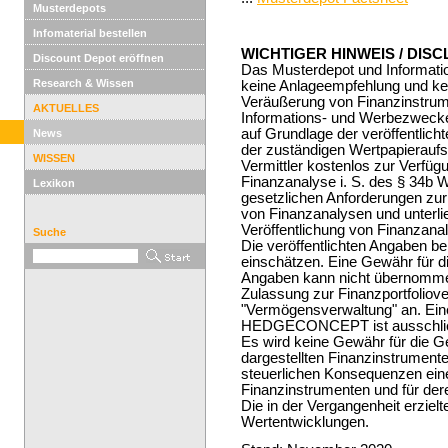
Musterdepots
Infomaterial bestellen
WICHTIGER HINWEIS / DIS
Discount Depot eröffnen
Das Musterdepot und Informatio
Research & Wissen
keine Anlageempfehlung und ke
Veräußerung von Finanzinstrum
AKTUELLES
Informations- und Werbezwecken
auf Grundlage der veröffentlich
News
der zuständigen Wertpapieraufsi
WISSEN
Vermittler kostenlos zur Verfügu
Finanzanalyse i. S. des § 34b 
Lexikon
gesetzlichen Anforderungen zu
von Finanzanalysen und unterli
Veröffentlichung von Finanzana
Suche
Die veröffentlichten Angaben ber
einschätzen. Eine Gewähr für die
Angaben kann nicht übernom
Zulassung zur Finanzportfoliov
"Vermögensverwaltung" an. Eine
HEDGECONCEPT ist ausschließli
Es wird keine Gewähr für die G
dargestellten Finanzinstrumente
steuerlichen Konsequenzen eine
Finanzinstrumenten und für de
Die in der Vergangenheit erzielt
Wertentwicklungen.