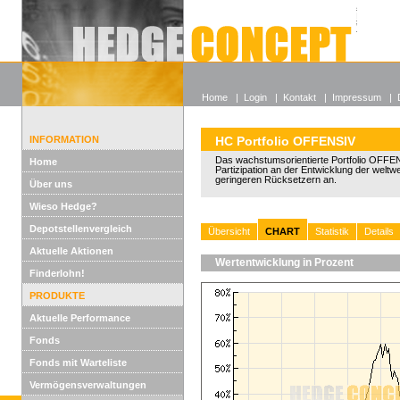
Alle off
Lexikon
Wieso He
Home
|
Login
|
Kontakt
|
Impressum
|
INFORMATION
HC Portfolio OFFENSIV
Das wachstumsorientierte Portfolio OFFEN
Home
Partizipation an der Entwicklung der weltw
geringeren Rücksetzern an.
Über uns
Wieso Hedge?
Depotstellenvergleich
Übersicht
CHART
Statistik
Details
Aktuelle Aktionen
Wertentwicklung in Prozent
Finderlohn!
PRODUKTE
Aktuelle Performance
Fonds
Fonds mit Warteliste
Vermögensverwaltungen