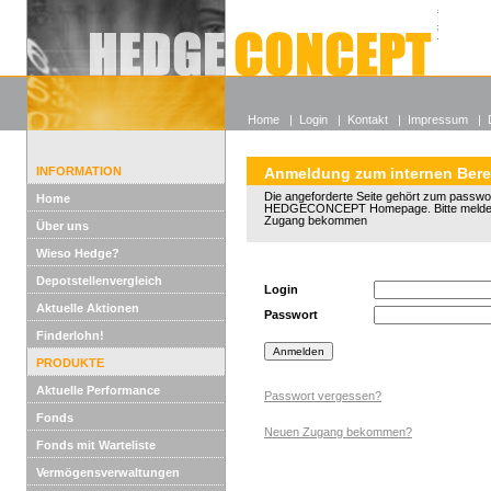
Alle off
Lexikon
Wieso He
Home
|
Login
|
Kontakt
|
Impressum
|
INFORMATION
Anmeldung zum internen Bere
Die angeforderte Seite gehört zum passwo
Home
HEDGECONCEPT Homepage. Bitte melden 
Zugang bekommen
Über uns
Wieso Hedge?
Depotstellenvergleich
Login
Aktuelle Aktionen
Passwort
Finderlohn!
PRODUKTE
Aktuelle Performance
Passwort vergessen?
Fonds
Neuen Zugang bekommen?
Fonds mit Warteliste
Vermögensverwaltungen