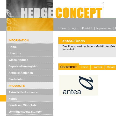
Alle off
Lexikon
Wieso He
Home
|
Login
|
Kontakt
|
Impressum
|
INFORMATION
antea-Fonds
Der Fonds wird nach dem Vorbild der Yale U
Home
verwaltet.
Über uns
Wieso Hedge?
Depotstellenvergleich
ÜBERSICHT
Chart
Statistik
Details
Aktuelle Aktionen
Finderlohn!
PRODUKTE
Aktuelle Performance
Fonds
Fonds mit Warteliste
Vermögensverwaltungen