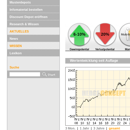
Musterdepots
Infomaterial bestellen
Discount Depot eröffnen
Research & Wissen
AKTUELLES
6-10%
20%
Multi-
News
WISSEN
Lexikon
Wertentwicklung seit Auflage
Suche
3 Mon.
|
1 Jahr
|
3 Jahre
|
gesamt