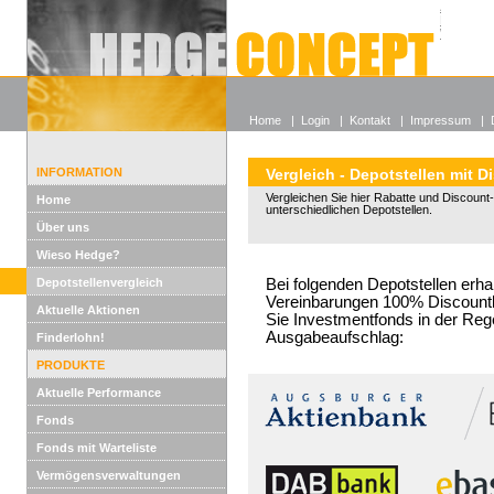
Alle off
Lexikon
Wieso He
Home
|
Login
|
Kontakt
|
Impressum
|
INFORMATION
Vergleich - Depotstellen mit D
Vergleichen Sie hier Rabatte und Discount-
Home
unterschiedlichen Depotstellen.
Über uns
Wieso Hedge?
Depotstellenvergleich
Bei folgenden Depotstellen erha
Vereinbarungen 100% Discountko
Aktuelle Aktionen
Sie Investmentfonds in der Reg
Ausgabeaufschlag:
Finderlohn!
PRODUKTE
Aktuelle Performance
Fonds
Fonds mit Warteliste
Vermögensverwaltungen