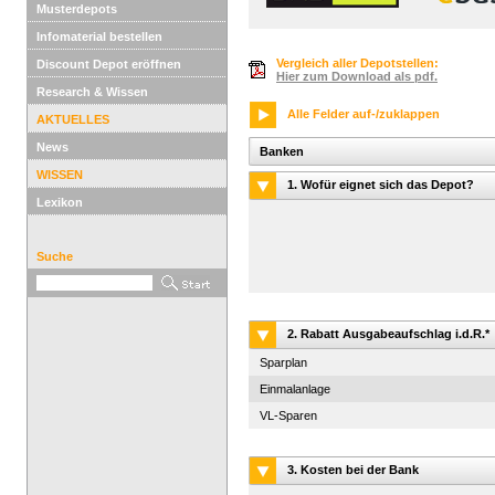
Musterdepots
Infomaterial bestellen
Vergleich aller Depotstellen:
Discount Depot eröffnen
Hier zum Download als pdf.
Research & Wissen
Alle Felder auf-/zuklappen
AKTUELLES
News
Banken
WISSEN
1. Wofür eignet sich das Depot?
Lexikon
Suche
2. Rabatt Ausgabeaufschlag i.d.R.*
Sparplan
Einmalanlage
VL-Sparen
3. Kosten bei der Bank