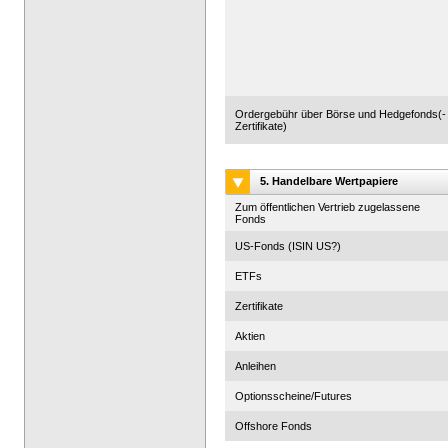
Ordergebühr über Börse und Hedgefonds(-
Zertifikate)
5. Handelbare Wertpapiere
Zum öffentlichen Vertrieb zugelassene
Fonds
US-Fonds (ISIN US?)
ETFs
Zertifikate
Aktien
Anleihen
Optionsscheine/Futures
Offshore Fonds