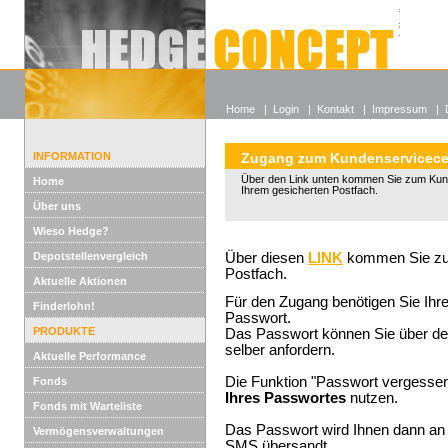
Alle off
Lexikon
Wieso He
Home
|
Login
|
Kontakt
|
Impressum
|
INFORMATION
Zugang zum Kundenservicece
Über den Link unten kommen Sie zum Kun
Home
Ihrem gesicherten Postfach.
Über uns
Wieso Hedge?
Depotstellenvergleich
Über diesen
LINK
kommen Sie zum
Postfach.
Aktuelle Aktionen
Für den Zugang benötigen Sie Ih
Finderlohn!
Passwort.
PRODUKTE
Das Passwort können Sie über d
selber anfordern.
Aktuelle Performance
Die Funktion "Passwort vergessen
Fonds
Ihres Passwortes
nutzen.
Fonds mit Warteliste
Das Passwort wird Ihnen dann an 
Vermögensverwaltungen
SMS übersandt.